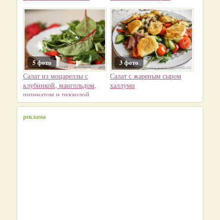
5 фото
3 фото
Салат из моцареллы с
Салат с жареным сыром
клубникой, мангольдом,
халлуми
шпинатом и рукколой
реклама