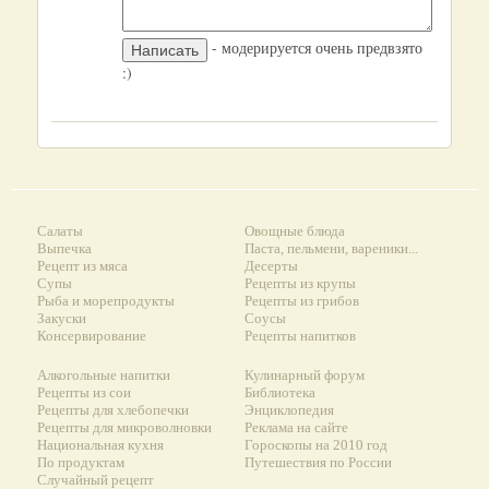
- модерируется очень предвзято
:)
Салаты
Овощные блюда
Выпечка
Паста, пельмени, вареники...
Рецепт из мяса
Десерты
Супы
Рецепты из крупы
Рыба и морепродукты
Рецепты из грибов
Закуски
Соусы
Консервирование
Рецепты напитков
Алкогольные напитки
Кулинарный форум
Рецепты из сои
Библиотека
Рецепты для хлебопечки
Энциклопедия
Рецепты для микроволновки
Реклама на сайте
Национальная кухня
Гороскопы на 2010 год
По продуктам
Путешествия по России
Случайный рецепт