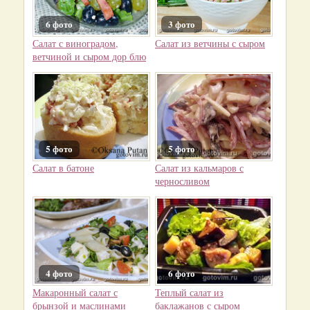
6 фото
3 фото
Салат с виноградом,
Салат из ветчины с сыром
ветчиной и сыром дор блю
5 фото
5 фото
Салат в батоне
Салат из кальмаров с
черносливом
4 фото
6 фото
Макаронный салат с
Теплый салат из
брынзой и маслинами
баклажанов с сыром