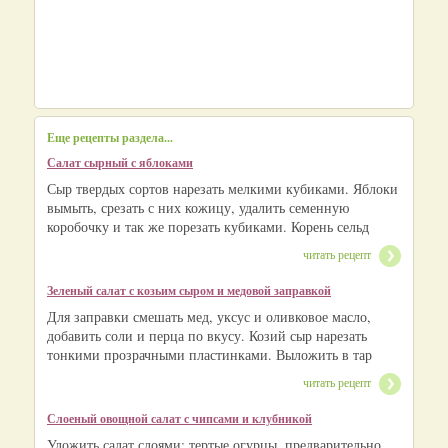
Еще рецепты раздела...
Салат сырный с яблоками
Сыр твердых сортов нарезать мелкими кубиками. Яблоки
вымыть, срезать с них кожицу, удалить семенную
коробочку и так же порезать кубиками. Корень сельд
читать рецепт
Зеленый салат с козьим сыром и медовой заправкой
Для заправки смешать мед, уксус и оливковое масло,
добавить соли и перца по вкусу. Козий сыр нарезать
тонкими прозрачными пластинками. Выложить в тар
читать рецепт
Слоеный овощной салат с чипсами и клубникой
Уложить салат слоями: тертые огурцы, предварительно