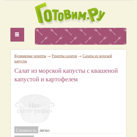
Кулинарные рецепты
→
Рецепты салатов
→
Салаты из морской
капусты
Салат из морской капусты с квашеной
капустой и картофелем
Сложность:
легкo