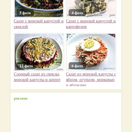
5 фото
4 фото
Салат с морской капустой и
Салат с морской капустой и
свеклой
картофелем
12 фото
6 фото
Слоеный салат из свеклы,
Салат из морской капусты с
морской капусты и шпрот
яйцом, огурцом, морковью
и яблоками
реклама