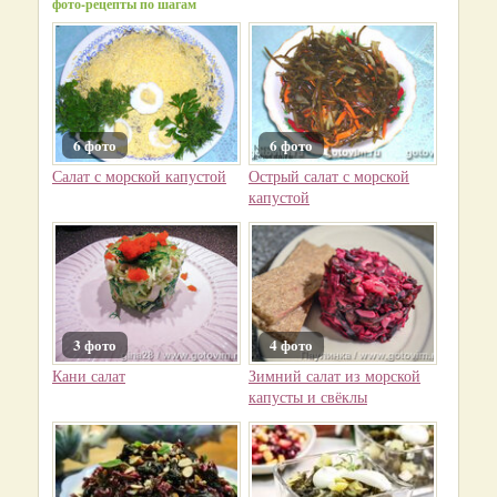
фото-рецепты по шагам
6 фото
6 фото
Салат с морской капустой
Острый салат с морской
капустой
3 фото
4 фото
Кани салат
Зимний салат из морской
капусты и свёклы