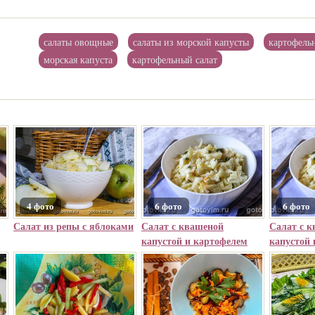
салаты овощные
салаты из морской капусты
картофель
морская капуста
картофельный салат
4 фото
6 фото
6 фото
Салат из репы с яблоками
Салат с квашеной
Салат с 
капустой и картофелем
капустой 