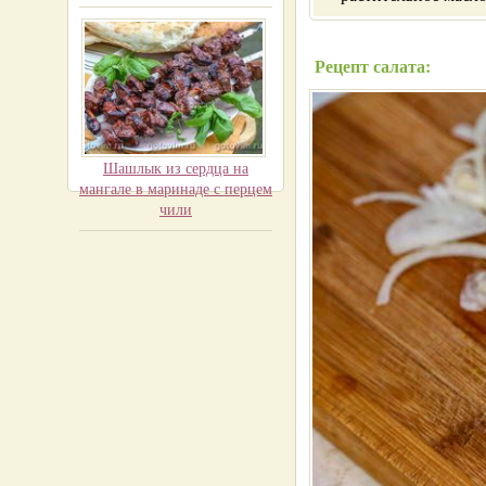
Рецепт салата:
Шашлык из сердца на
мангале в маринаде с перцем
чили