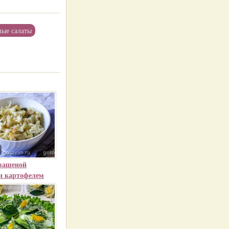
ные салаты
квашеной
и картофелем