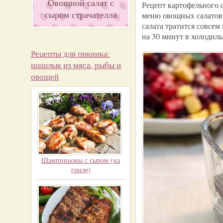
Овощной салат с
Рецепт картофельного 
сыром страчателла
меню овощных салатов.
салата тратится совсем
на 30 минут в холодиль
Рецепты для пикника:
шашлык из мяса, рыбы и
овощей
Шампиньоны с сыром (на
гриле)