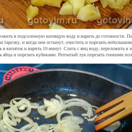
ожить в подсоленную кипящую воду и варить до готовности. П
а тарелку, и когда они остынут, очистить и порезать небольшим
 в кипяток и варить 10 минут. Слить с яиц воду, переложить в 
ь яйца и порезать кубиками. Репчатый лук порезать тонкими по