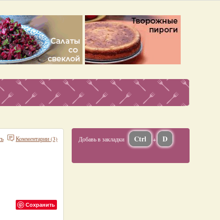
Ctrl
D
ть
Комментарии (3)
Добавь в закладки
+
Сохранить