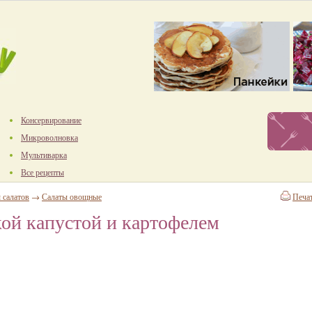
Консервирование
Микроволновка
Мультиварка
Все рецепты
 салатов
→
Салаты овощные
Печа
кой капустой и картофелем