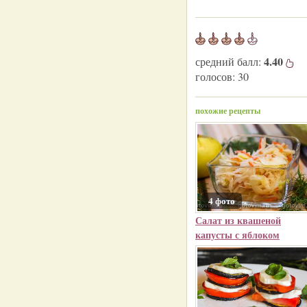
4.40
средний балл:
голосов:
30
похожие рецепты
4 фото
Салат из квашеной
капусты с яблоком