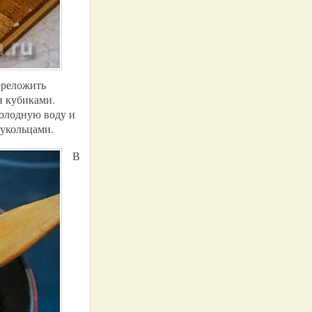
ереложить
и кубиками.
холодную воду и
лукольцами.
В