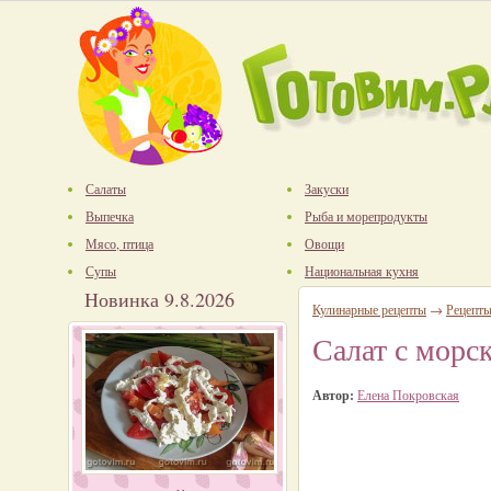
Салаты
Закуски
Выпечка
Рыба и морепродукты
Мясо, птица
Овощи
Супы
Национальная кухня
Новинка 9.8.2026
Кулинарные рецепты
→
Рецепты
Салат с морс
Автор:
Елена Покровская