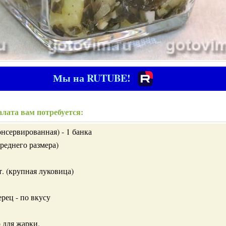
Мы на RUTUBE!
лата вам потребуется:
онсервированная) - 1 банка
среднего размера)
т. (крупная луковица)
рец - по вкусу
 для жарки.