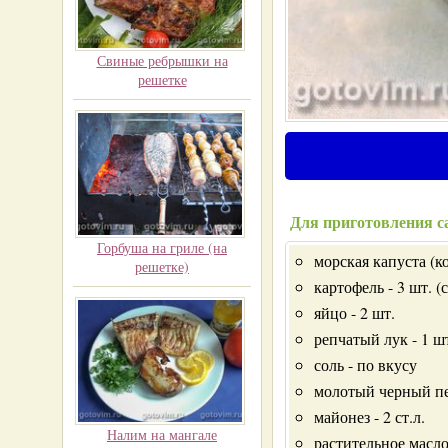
Свиные ребрышки на
решетке
Для приготовления са
Горбуша на гриле (на
морская капуста (к
решетке)
картофель - 3 шт. (
яйцо - 2 шт.
репчатый лук - 1 ш
соль - по вкусу
молотый черный пе
майонез - 2 ст.л.
Налим на мангале
растительное масло