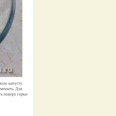
кую капусту.
емешать. Для
ть поверх горки