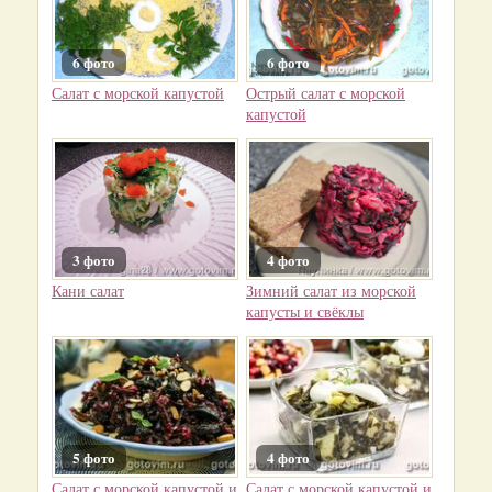
6 фото
6 фото
Салат с морской капустой
Острый салат с морской
капустой
3 фото
4 фото
Кани салат
Зимний салат из морской
капусты и свёклы
5 фото
4 фото
Салат с морской капустой и
Салат с морской капустой и