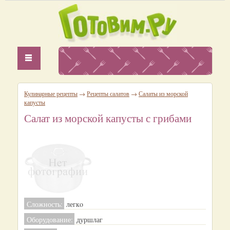
Кулинарные рецепты
→
Рецепты салатов
→
Салаты из морской
капусты
Салат из морской капусты с грибами
Сложность:
легкo
Оборудование:
дуршлаг