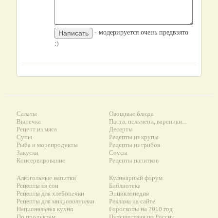
- модерируется очень предвзято
:)
Салаты
Овощные блюда
Выпечка
Паста, пельмени, вареники...
Рецепт из мяса
Десерты
Супы
Рецепты из крупы
Рыба и морепродукты
Рецепты из грибов
Закуски
Соусы
Консервирование
Рецепты напитков
Алкогольные напитки
Кулинарный форум
Рецепты из сои
Библиотека
Рецепты для хлебопечки
Энциклопедия
Рецепты для микроволновки
Реклама на сайте
Национальная кухня
Гороскопы на 2010 год
По продуктам
Путешествия по России