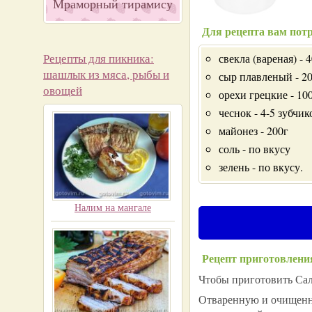
Мраморный тирамису
Для рецепта вам потр
Рецепты для пикника:
свекла (вареная) - 
шашлык из мяса, рыбы и
сыр плавленый - 2
овощей
орехи грецкие - 10
чеснок - 4-5 зубчик
майонез - 200г
соль - по вкусу
зелень - по вкусу.
Налим на мангале
Рецепт приготовлени
Чтобы приготовить Сала
Отваренную и очищенну