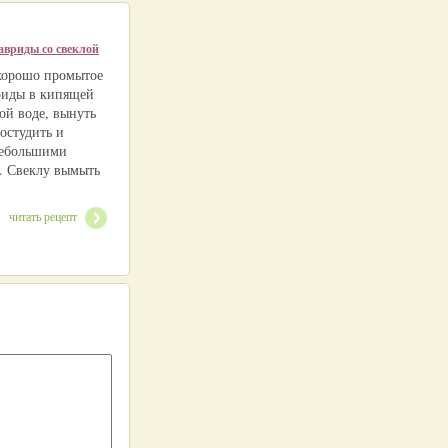
авриды со свеклой
хорошо промытое
риды в кипящей
ой воде, вынуть
 остудить и
небольшими
. Свеклу вымыть
читать рецепт