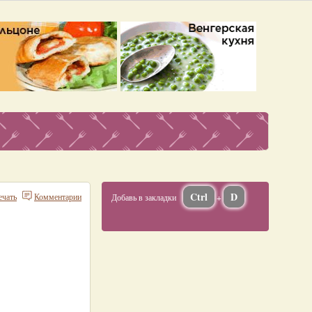
Ctrl
D
ечать
Комментарии
Добавь в закладки
+