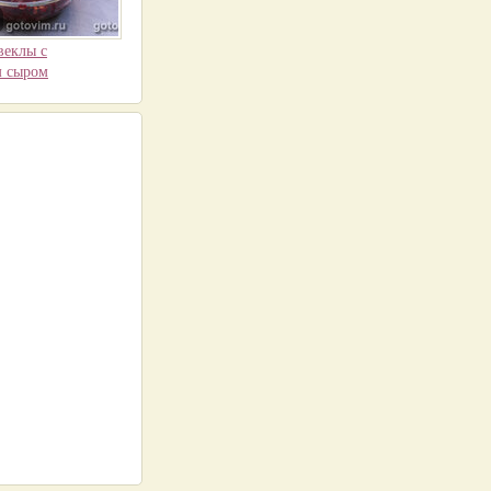
веклы с
м сыром