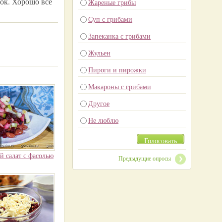
нок. Хорошо все
Жареные грибы
Суп с грибами
Запеканка с грибами
Жульен
Пироги и пирожки
Макароны с грибами
Другое
Не люблю
Голосовать
й салат с фасолью
Предыдущие опросы