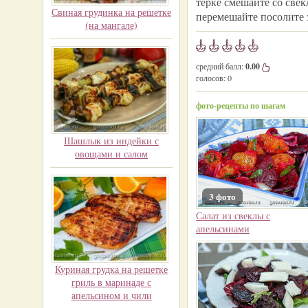
терке смешайте со свек
Свиная грудинка на решетке
перемешайте посолите 
(на мангале)
средний балл:
0.00
голосов:
0
фото-рецепты по шагам
Шашлык из индейки с
овощами и салом
3 фото
Салат из свеклы с
апельсинами
Куриная грудка на решетке
гриль в маринаде с
апельсином и чили