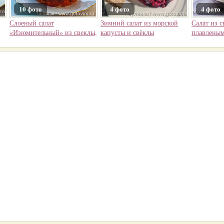
10 фото
4 фото
4 фото
Слоеный салат
Зимний салат из морской
Салат из с
«Изюмительный» из свеклы,
капусты и свёклы
плавлены
моркови и сыра с медово-
горчичный заправкой