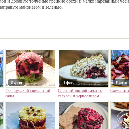
лой и добавьте толченые грецкие орехи и мелко нарезанный чес
заправьте майонезом и зеленью.
8 фото
4 фото
5 фото
Французский свекольный
Слоеный мясной салат со
Свекольны
салат
свеклой и черносливом