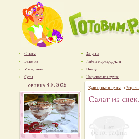
Салаты
Закуски
Выпечка
Рыба и морепродукты
Мясо, птица
Овощи
Супы
Национальная кухня
Новинка 8.8.2026
Кулинарные рецепты
→
Рецепты
Салат из свек