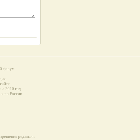
й форум
а
дия
 сайте
на 2010 год
ия по России
разрешения редакции