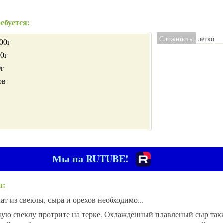
ебуется:
Сложность:
легкo
400г
00г
0г
ов
Мы на RUTUBE!
я:
т из свеклы, сыра и орехов необходимо...
ю свеклу протрите на терке. Охлажденный плавленый сыр так