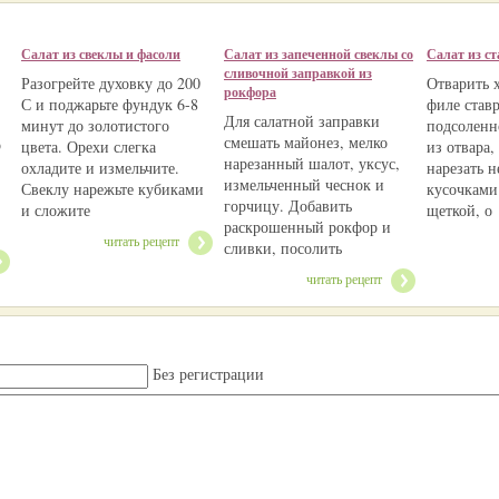
Салат из свеклы и фасоли
Салат из запеченной свеклы со
Салат из ст
сливочной заправкой из
Разогрейте духовку до 200
Отварить 
рокфора
С и поджарьте фундук 6-8
филе став
Для салатной заправки
минут до золотистого
подсоленн
смешать майонез, мелко
о
цвета. Орехи слегка
из отвара,
нарезанный шалот, уксус,
охладите и измельчите.
нарезать 
измельченный чеснок и
Свеклу нарежьте кубиками
кусочками
горчицу. Добавить
и сложите
щеткой, о
раскрошенный рокфор и
читать рецепт
сливки, посолить
читать рецепт
Без регистрации