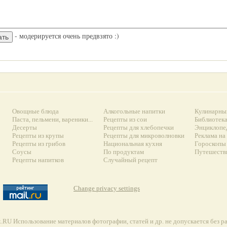
- модерируется очень предвзято :)
Овощные блюда
Алкогольные напитки
Кулинарны
Паста, пельмени, вареники...
Рецепты из сои
Библиотек
Десерты
Рецепты для хлебопечки
Энциклопе
Рецепты из крупы
Рецепты для микроволновки
Реклама на
Рецепты из грибов
Национальная кухня
Гороскопы 
Соусы
По продуктам
Путешеств
Рецепты напитков
Случайный рецепт
Change privacy settings
RU Использование материалов фотографии, статей и др. не допускается без 