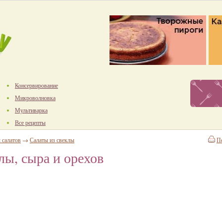
Консервирование
Микроволновка
Мультиварка
Все рецепты
 салатов
→
Салаты из свеклы
П
лы, сыра и орехов