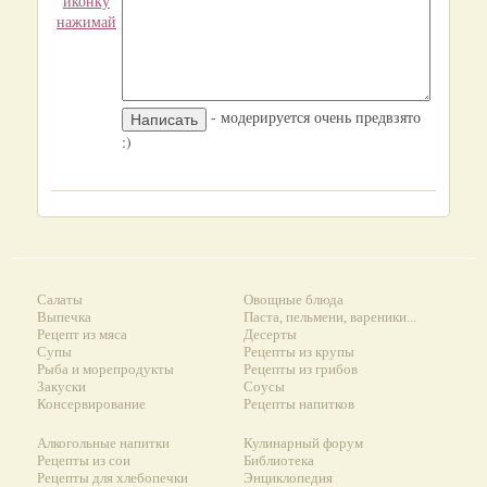
иконку
нажимай
- модерируется очень предвзято
:)
Салаты
Овощные блюда
Выпечка
Паста, пельмени, вареники...
Рецепт из мяса
Десерты
Супы
Рецепты из крупы
Рыба и морепродукты
Рецепты из грибов
Закуски
Соусы
Консервирование
Рецепты напитков
Алкогольные напитки
Кулинарный форум
Рецепты из сои
Библиотека
Рецепты для хлебопечки
Энциклопедия