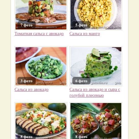
7 фото
5 фото
Томатная сальса с авокадо
Сальса из манго
3 фото
6 фото
Сальса из авокадо
Сальса из авокадо и сыра с
голубой плесенью
8 фото
8 фото