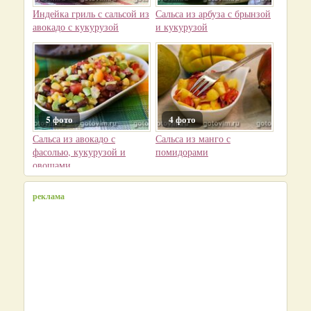
Индейка гриль с сальсой из
Сальса из арбуза с брынзой
авокадо с кукурузой
и кукурузой
5 фото
4 фото
Сальса из авокадо с
Сальса из манго с
фасолью, кукурузой и
помидорами
овощами
реклама