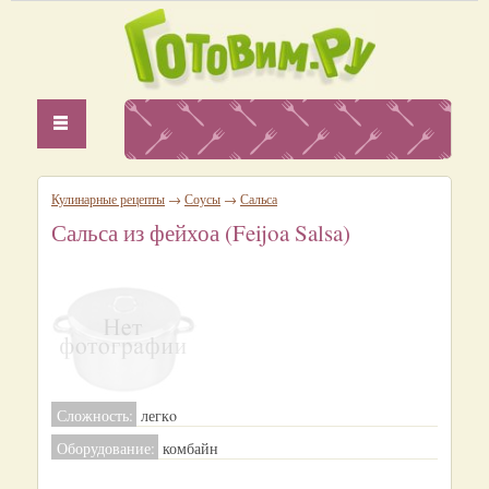
Кулинарные рецепты
→
Соусы
→
Сальса
Сальса из фейхоа (Feijoa Salsa)
Сложность:
легкo
Оборудование:
комбайн