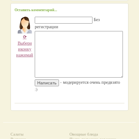
Оставить комментарий...
Без
регистрации
⟳
Выбери
иконку
нажимай
- модерируется очень предвзято
:)
Салаты
Овощные блюда