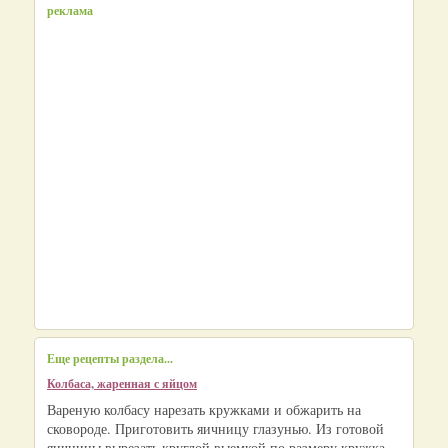
реклама
Еще рецепты раздела...
Колбаса, жаренная с яйцом
Вареную колбасу нарезать кружками и обжарить на
сковороде. Приготовить яичницу глазунью. Из готовой
яичницы вырезать круглой выемкой по размеру кружка