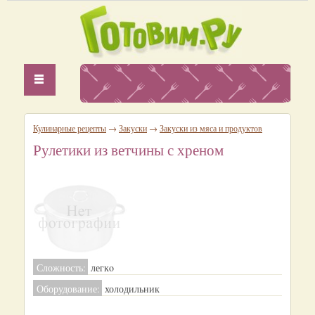
Кулинарные рецепты
→
Закуски
→
Закуски из мяса и продуктов
Рулетики из ветчины с хреном
Сложность:
легкo
Оборудование:
холодильник