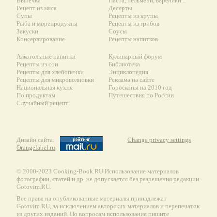
Выпечка
Паста, пельмени, вареники...
Рецепт из мяса
Десерты
Супы
Рецепты из крупы
Рыба и морепродукты
Рецепты из грибов
Закуски
Соусы
Консервирование
Рецепты напитков
Алкогольные напитки
Кулинарный форум
Рецепты из сои
Библиотека
Рецепты для хлебопечки
Энциклопедия
Рецепты для микроволновки
Реклама на сайте
Национальная кухня
Гороскопы на 2010 год
По продуктам
Путешествия по России
Случайный рецепт
Дизайн сайта:
Change privacy settings
Orangelabel.ru
© 2000-2023 Сooking-Book.RU Использование материалов
фотографии, статей и др. не допускается без разрешения редакции
Gotovim.RU.
Все права на опубликованные материалы принадлежат
Gotovim.RU, за исключением авторских материалов и перепечаток
из других изданий. По вопросам использования пишите