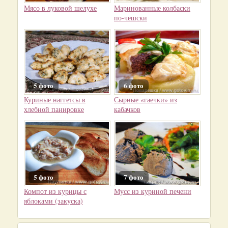
Мясо в луковой шелухе
Маринованные колбаски
по-чешски
5 фото
6 фото
Куриные наггетсы в
Сырные «гаечки» из
хлебной панировке
кабачков
5 фото
7 фото
Компот из курицы с
Мусс из куриной печени
яблоками (закуска)