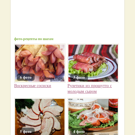
фото-рецепты по шагам
6 фото
3 фото
Воскресные сосиски
Рулетики из прошутто с
молодым сыром
5 фото
4 фото