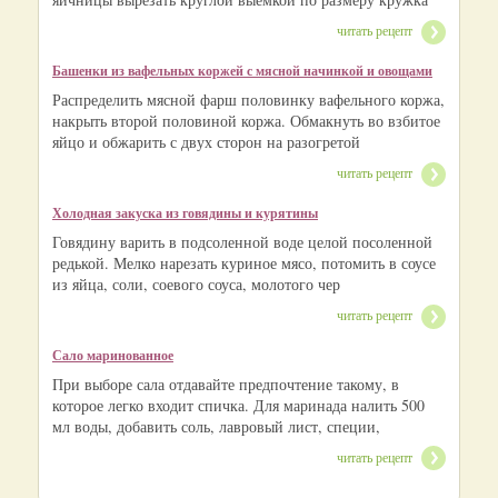
читать рецепт
Башенки из вафельных коржей с мясной начинкой и овощами
Распределить мясной фарш половинку вафельного коржа,
накрыть второй половиной коржа. Обмакнуть во взбитое
яйцо и обжарить с двух сторон на разогретой
читать рецепт
Холодная закуска из говядины и курятины
Говядину варить в подсоленной воде целой посоленной
редькой. Мелко нарезать куриное мясо, потомить в соусе
из яйца, соли, соевого соуса, молотого чер
читать рецепт
Сало маринованное
При выборе сала отдавайте предпочтение такому, в
которое легко входит спичка. Для маринада налить 500
мл воды, добавить соль, лавровый лист, специи,
читать рецепт