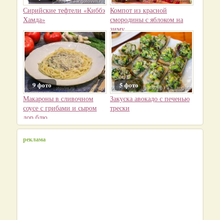
Сирийские тефтели «Киббэ
Компот из красной
Хамда»
смородины с яблоком на
зиму
9 фото
5 фото
Макароны в сливочном
Закуска авокадо с печенью
соусе с грибами и сыром
трески
дор блю
реклама