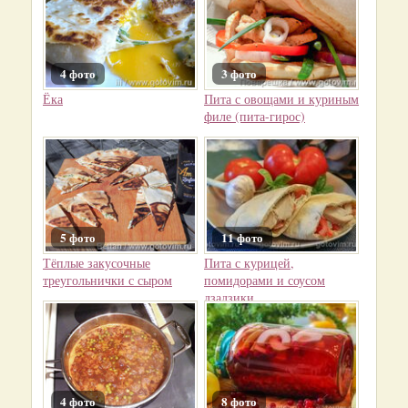
4 фото
3 фото
Ёка
Пита с овощами и куриным
филе (пита-гирос)
5 фото
11 фото
Тёплые закусочные
Пита с курицей,
треугольнички с сыром
помидорами и соусом
дзадзики
4 фото
8 фото