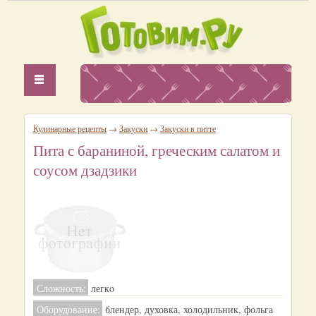
Кулинарные рецепты
→
Закуски
→
Закуски в питте
Пита с бараниной, греческим салатом и
соусом дзадзики
Сложность:
легкo
Оборудование:
блендер, духовка, холодильник, фольга