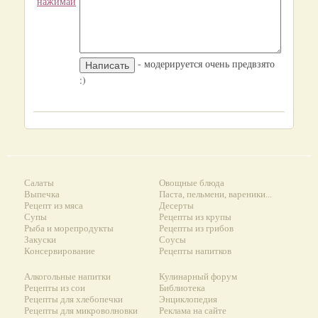
нажимай
- модерируется очень предвзято
:)
Салаты
Овощные блюда
Выпечка
Паста, пельмени, вареники...
Рецепт из мяса
Десерты
Супы
Рецепты из крупы
Рыба и морепродукты
Рецепты из грибов
Закуски
Соусы
Консервирование
Рецепты напитков
Алкогольные напитки
Кулинарный форум
Рецепты из сои
Библиотека
Рецепты для хлебопечки
Энциклопедия
Рецепты для микроволновки
Реклама на сайте