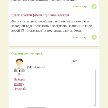
читать рецепт
Суп из красной фасоли с грецкими орехами
Фасоль (в зернах) перебрать, вымыть несколько раз в
холодной воде, положить в кастрюлю, залить кипящей
водой (8-10 стаканов) и поставить варить. Когд
читать рецепт
Оставить комментарий...
Без
регистрации
⟳
Выбери
иконку
нажимай