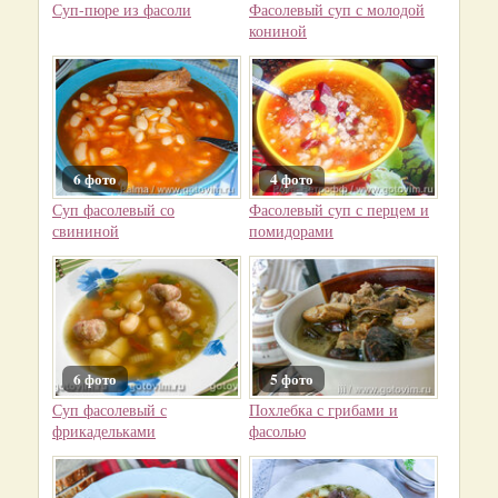
Суп-пюре из фасоли
Фасолевый суп с молодой
кониной
6 фото
4 фото
Суп фасолевый со
Фасолевый суп с перцем и
свининой
помидорами
6 фото
5 фото
Суп фасолевый с
Похлебка с грибами и
фрикадельками
фасолью