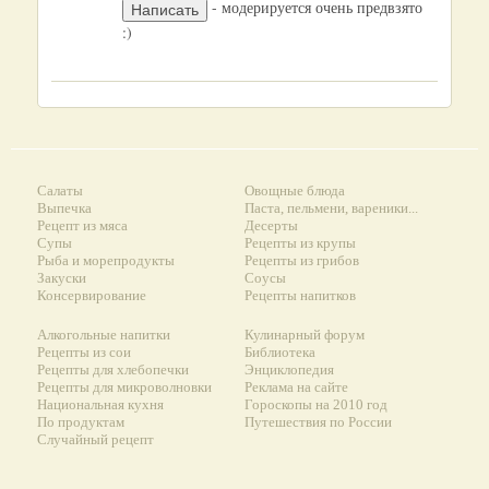
- модерируется очень предвзято
:)
Салаты
Овощные блюда
Выпечка
Паста, пельмени, вареники...
Рецепт из мяса
Десерты
Супы
Рецепты из крупы
Рыба и морепродукты
Рецепты из грибов
Закуски
Соусы
Консервирование
Рецепты напитков
Алкогольные напитки
Кулинарный форум
Рецепты из сои
Библиотека
Рецепты для хлебопечки
Энциклопедия
Рецепты для микроволновки
Реклама на сайте
Национальная кухня
Гороскопы на 2010 год
По продуктам
Путешествия по России
Случайный рецепт