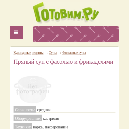
Кулинарные рецепты
→
Супы
→
Фасолевые супы
Пряный суп с фасолью и фрикаделями
Сложность:
средняя
Оборудование:
кастрюля
Техники:
варка, пассерование