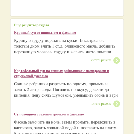
Еще рецепты раздела...
Куриный суп со шпинатом и фасолью
Куриную грудку порезать на куски. В кастрюлю с
толстым дном влить 1 ст.л. оливкового масла, добавить
нарезанную морковь, грудку и жарить, часто помеши
читать рецепт
Картофельный суп на свиных ребрышках с помидорами и
стручковой фасолью
Свиные ребрышки разрезать по одному, промыть и
залить 2 литра воды. Посолить по вкусу, довести до
кипения, пену снять шумовкой, уменьшить огонь и вари
читать рецепт
Суп овощной с зеленой гречкой и фасолью
Фасоль замочить на ночь, затем промыть, переложить в
кастрюлю, залить холодной водой и поставить на плиту.
Как только вода закипит, уменьшить огонь и