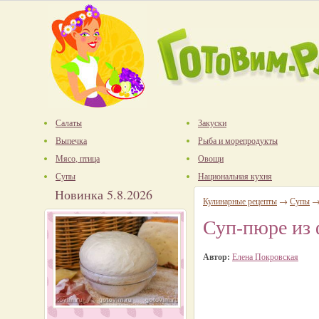
Салаты
Закуски
Выпечка
Рыба и морепродукты
Мясо, птица
Овощи
Супы
Национальная кухня
Новинка 5.8.2026
Кулинарные рецепты
→
Супы
Суп-пюре из 
Автор:
Елена Покровская