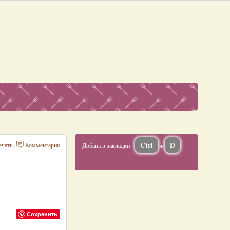
Ctrl
D
ечать
Комментарии
Добавь в закладки
+
Сохранить