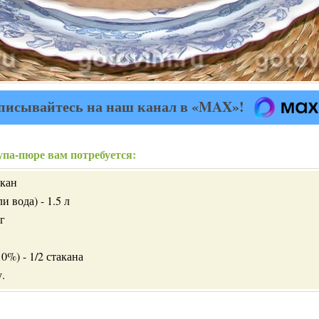
писывайтесь на наш канал в «MAX»!
упа-пюре вам потребуется:
акан
 вода) - 1.5 л
г
0%) - 1/2 стакана
.