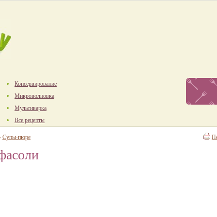
Консервирование
Микроволновка
Мультиварка
Все рецепты
→
Супы-пюре
П
фасоли