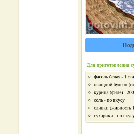
Под
Для приготовления с
фасоль белая - 1 ст
овощной бульон (или
курица (филе) - 200
соль - по вкусу
сливки (жирность 1
сухарики - по вкусу