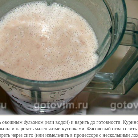
ь овощным бульоном (или водой) и варить до готовности. Курино
ульона и нарезать маленькими кусочками. Фасолевый отвар слить
реть через сито (или измельчить в процессоре с несколькими лож