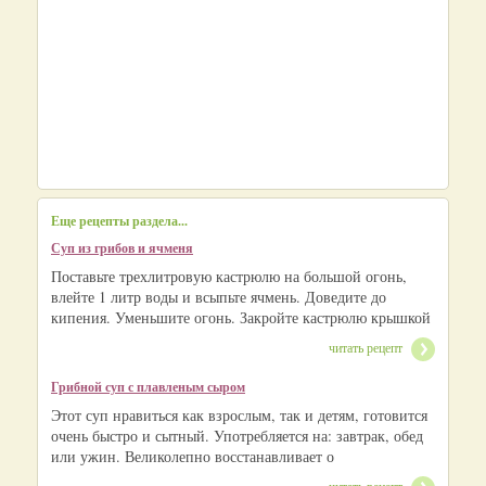
Еще рецепты раздела...
Суп из грибов и ячменя
Поставьте трехлитровую кастрюлю на большой огонь,
влейте 1 литр воды и всыпьте ячмень. Доведите до
кипения. Уменьшите огонь. Закройте кастрюлю крышкой
читать рецепт
Грибной суп с плавленым сыром
Этот суп нравиться как взрослым, так и детям, готовится
очень быстро и сытный. Употребляется на: завтрак, обед
или ужин. Великолепно восстанавливает о
читать рецепт