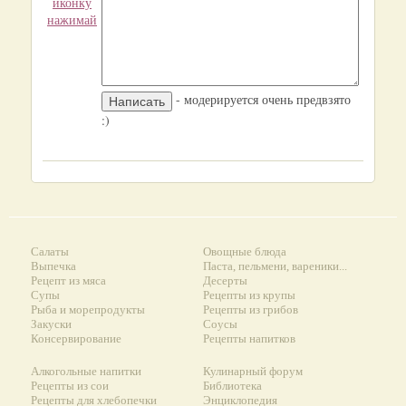
иконку
нажимай
- модерируется очень предвзято
:)
Салаты
Овощные блюда
Выпечка
Паста, пельмени, вареники...
Рецепт из мяса
Десерты
Супы
Рецепты из крупы
Рыба и морепродукты
Рецепты из грибов
Закуски
Соусы
Консервирование
Рецепты напитков
Алкогольные напитки
Кулинарный форум
Рецепты из сои
Библиотека
Рецепты для хлебопечки
Энциклопедия