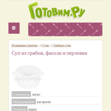
Кулинарные рецепты
→
Супы
→
Грибные супы
Суп из грибов, фасоли и перловки
Сложность:
легкo
Оборудование:
кастрюля
Техники:
варка