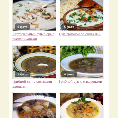
6 фото
5 фото
Картофельный суп-пюре с
Суп грибной со сливками
шампиньонами
5 фото
4 фото
Грибной суп с овсяными
Грибной суп с макаронами
хлопьями