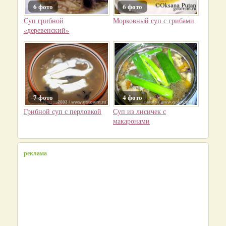
6 фото
6 фото
Суп грибной
Морковный суп с грибами
«деревенский»
7 фото
4 фото
Грибной суп с перловкой
Суп из лисичек с
макаронами
реклама