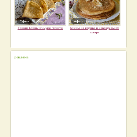
7 фото
6 фото
Тонкие блины из муки спельты
Блины на кефире и картофельном
отваре
реклама