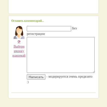
Оставить комментарий...
Без
регистрации
⟳
Выбери
иконку
нажимай
- модерируется очень предвзято
:)