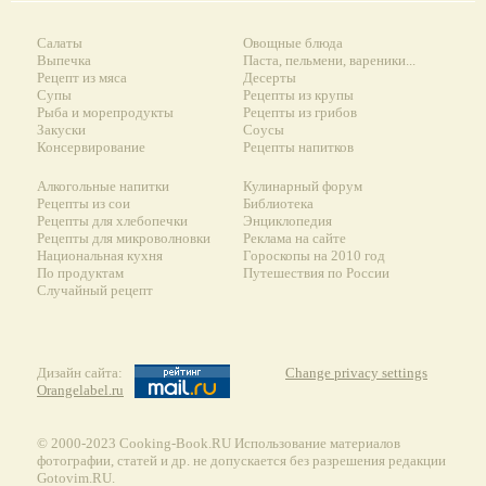
Салаты
Овощные блюда
Выпечка
Паста, пельмени, вареники...
Рецепт из мяса
Десерты
Супы
Рецепты из крупы
Рыба и морепродукты
Рецепты из грибов
Закуски
Соусы
Консервирование
Рецепты напитков
Алкогольные напитки
Кулинарный форум
Рецепты из сои
Библиотека
Рецепты для хлебопечки
Энциклопедия
Рецепты для микроволновки
Реклама на сайте
Национальная кухня
Гороскопы на 2010 год
По продуктам
Путешествия по России
Случайный рецепт
Дизайн сайта:
Change privacy settings
Orangelabel.ru
© 2000-2023 Сooking-Book.RU Использование материалов
фотографии, статей и др. не допускается без разрешения редакции
Gotovim.RU.