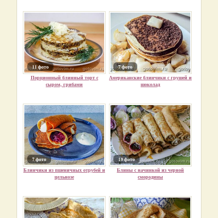
11 фото
7 фото
Порционный блинный торт с
Американские блинчики с грушей и
сыром, грибами
шоколад
7 фото
10 фото
Блинчики из пшеничных отрубей и
Блины с начинкой из черной
цельнозе
смородины