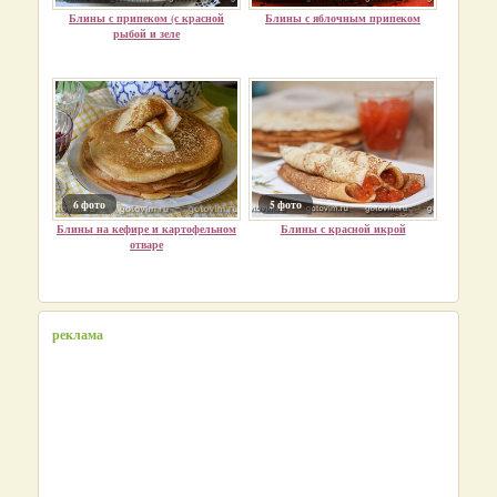
Блины с припеком (с красной
Блины с яблочным припеком
рыбой и зеле
6 фото
5 фото
Блины на кефире и картофельном
Блины с красной икрой
отваре
реклама