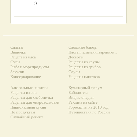
:)
Салаты
Овощные блюда
Выпечка
Паста, пельмени, вареники...
Рецепт из мяса
Десерты
Супы
Рецепты из крупы
Рыба и морепродукты
Рецепты из грибов
Закуски
Соусы
Консервирование
Рецепты напитков
Алкогольные напитки
Кулинарный форум
Рецепты из сои
Библиотека
Рецепты для хлебопечки
Энциклопедия
Рецепты для микроволновки
Реклама на сайте
Национальная кухня
Гороскопы на 2010 год
По продуктам
Путешествия по России
Случайный рецепт