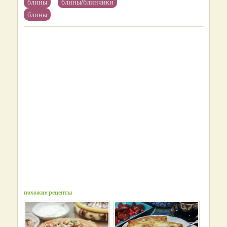
блины
блины/блинчики
блины
похожие рецепты