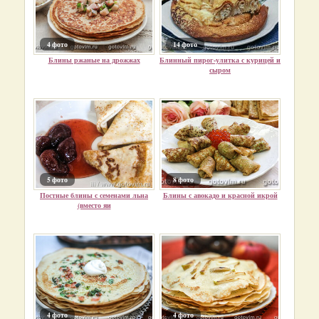
4 фото
14 фото
Блины ржаные на дрожжах
Блинный пирог-улитка с курицей и
сыром
5 фото
8 фото
Постные блины с семенами льна
Блины с авокадо и красной икрой
(вместо яи
4 фото
4 фото