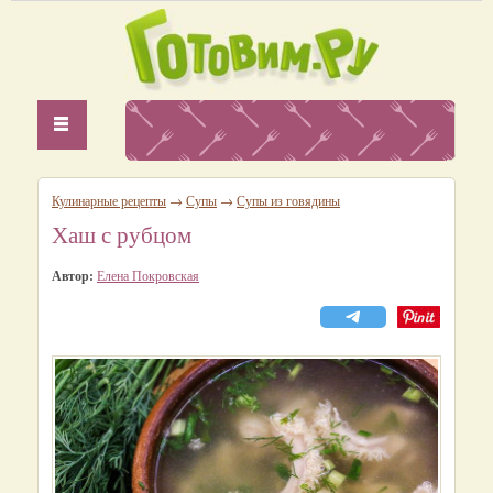
Кулинарные рецепты
→
Супы
→
Супы из говядины
Хаш с рубцом
Автор:
Елена Покровская