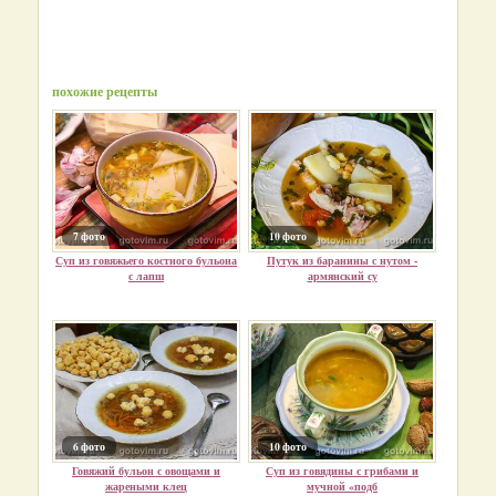
похожие рецепты
7 фото
10 фото
Суп из говяжьего костного бульона
Путук из баранины с нутом -
с лапш
армянский су
6 фото
10 фото
Говяжий бульон с овощами и
Суп из говядины с грибами и
жареными клец
мучной «подб