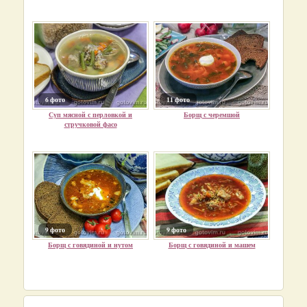
6 фото
11 фото
Суп мясной с перловкой и
Борщ с черемшой
стручковой фасо
9 фото
9 фото
Борщ с говядиной и нутом
Борщ с говядиной и машем