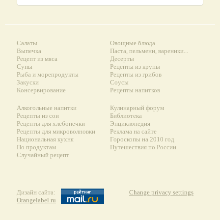
Салаты
Овощные блюда
Выпечка
Паста, пельмени, вареники...
Рецепт из мяса
Десерты
Супы
Рецепты из крупы
Рыба и морепродукты
Рецепты из грибов
Закуски
Соусы
Консервирование
Рецепты напитков
Алкогольные напитки
Кулинарный форум
Рецепты из сои
Библиотека
Рецепты для хлебопечки
Энциклопедия
Рецепты для микроволновки
Реклама на сайте
Национальная кухня
Гороскопы на 2010 год
По продуктам
Путешествия по России
Случайный рецепт
Дизайн сайта:
Change privacy settings
Orangelabel.ru