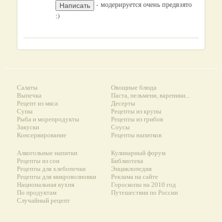
- модерируется очень предвзято
:)
Салаты
Овощные блюда
Выпечка
Паста, пельмени, вареники...
Рецепт из мяса
Десерты
Супы
Рецепты из крупы
Рыба и морепродукты
Рецепты из грибов
Закуски
Соусы
Консервирование
Рецепты напитков
Алкогольные напитки
Кулинарный форум
Рецепты из сои
Библиотека
Рецепты для хлебопечки
Энциклопедия
Рецепты для микроволновки
Реклама на сайте
Национальная кухня
Гороскопы на 2010 год
По продуктам
Путешествия по России
Случайный рецепт