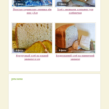
5 фото
3 фото
Простые таджикские лепешки оби
Хлеб с овсяными хлопьями (для
нон («Хле
хлебопечки
6 фото
8 фото
Кукурузный хлеб на ржаной
Бездрожжевой хлеб на пшеничной
закваске в хле
закваске
реклама