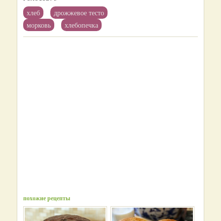
хлеб
дрожжевое тесто
морковь
хлебопечка
похожие рецепты