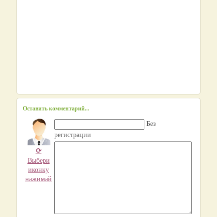
Оставить комментарий...
Без
регистрации
⟳
Выбери
иконку
нажимай