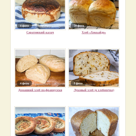
4 фото
20 фото
Саратовский калач
Хлеб «Хоккайдо»
4 фото
5 фото
Домашний хлеб по-французски
Луковый хлеб (в хлебопечке)