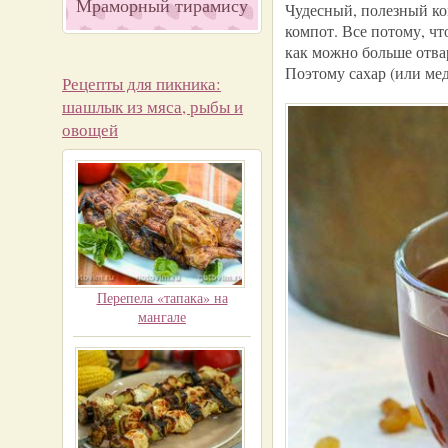
Мраморный тирамису
Чудесный, полезный ко
компот. Все потому, ч
как можно больше отвар
Поэтому сахар (или ме
Рецепты для пикника:
шашлык из мяса, рыбы и
овощей
Перепела «тапака» на
мангале