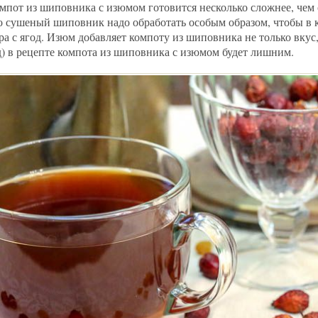
мпот из шиповника с изюмом готовится несколько сложнее, че
то сушеный шиповник надо обработать особым образом, чтобы в 
а с ягод. Изюм добавляет компоту из шиповника не только вкус,
д) в рецепте компота из шиповника с изюмом будет лишним.