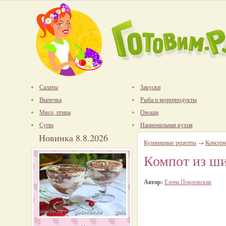
Салаты
Закуски
Выпечка
Рыба и морепродукты
Мясо, птица
Овощи
Супы
Национальная кухня
Новинка 8.8.2026
Кулинарные рецепты
→
Консерв
Компот из ш
Автор:
Елена Покровская