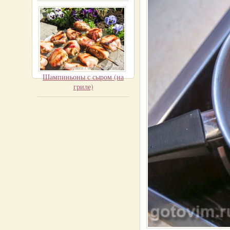
Шампиньоны с сыром (на
гриле)