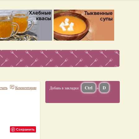
Ctrl
D
ечать
Комментарии
Добавь в закладки
+
Сохранить