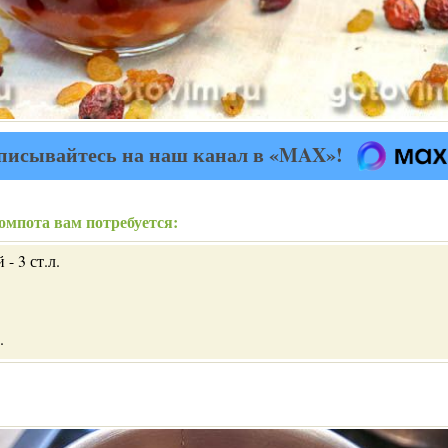
писывайтесь на наш канал в «MAX»!
омпота вам потребуется:
- 3 ст.л.
.