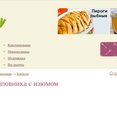
Консервирование
Микроволновка
Мультиварка
Все рецепты
ирование
→
Компоты
П
иповника с изюмом