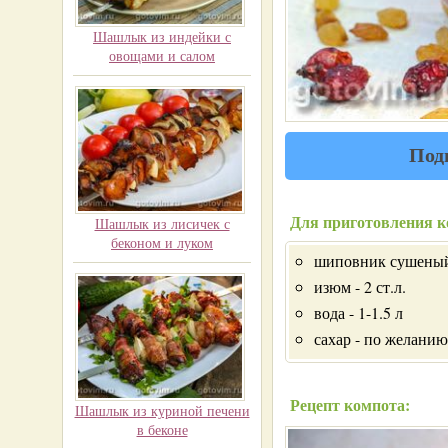
Шашлык из индейки с
овощами и салом
Под
Для приготовления к
Шашлык из лисичек с
беконом и луком
шиповник сушеный 
изюм - 2 ст.л.
вода - 1-1.5 л
сахар - по желанию
Рецепт компота:
Шашлык из куриной печени
в беконе