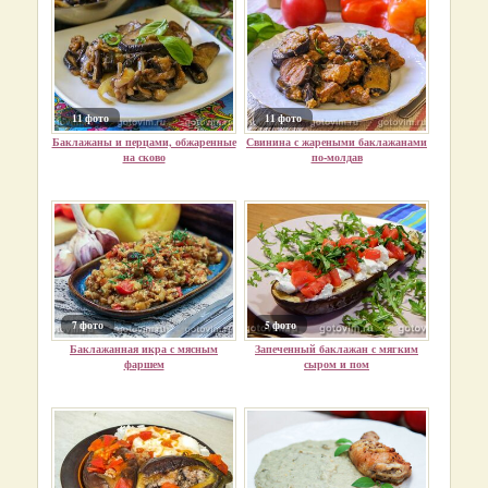
11 фото
11 фото
Баклажаны и перцами, обжаренные
Свинина с жареными баклажанами
на сково
по-молдав
7 фото
5 фото
Баклажанная икра с мясным
Запеченный баклажан с мягким
фаршем
сыром и пом