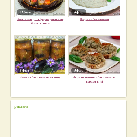
12 фото
6 фото
Фатта макдус - фаршированные
Пюре из баклажанов
баклажаны с
8 фото
5 фото
Лечо из баклажанов на зиму
Икра из печеных баклажанов с
перцем и яй
реклама