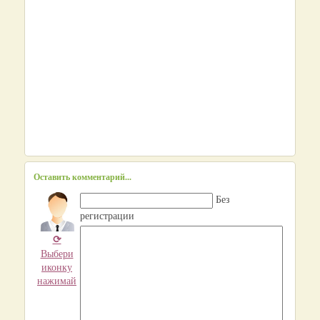
Оставить комментарий...
Без
регистрации
⟳
Выбери
иконку
нажимай