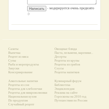
- модерируется очень предвзято
:)
Салаты
Овощные блюда
Выпечка
Паста, пельмени, вареники...
Рецепт из мяса
Десерты
Супы
Рецепты из крупы
Рыба и морепродукты
Рецепты из грибов
Закуски
Соусы
Консервирование
Рецепты напитков
Алкогольные напитки
Кулинарный форум
Рецепты из сои
Библиотека
Рецепты для хлебопечки
Энциклопедия
Рецепты для микроволновки
Реклама на сайте
Национальная кухня
Гороскопы на 2010 год
По продуктам
Путешествия по России
Случайный рецепт