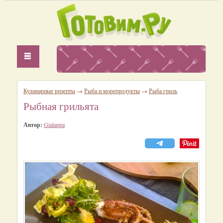
Кулинарные рецепты
→
Рыба и морепродукты
→
Рыба гриль
Рыбная грильята
Автор:
Gialappa