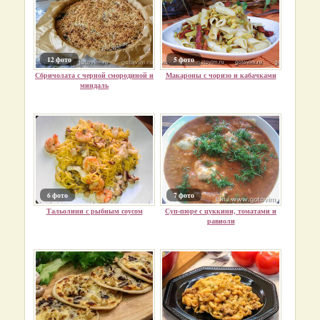
12 фото
5 фото
Сбричолата с черной смородиной и
Макароны с чоризо и кабачками
миндаль
6 фото
7 фото
Тальолини с рыбным соусом
Суп-пюре с цуккини, томатами и
равиоли