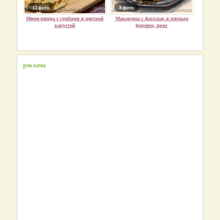
12 фото
8 фото
Мини-пицца с грибами и цветной
Макароны с фасолью и мясным
капустой
фаршем, приг
реклама