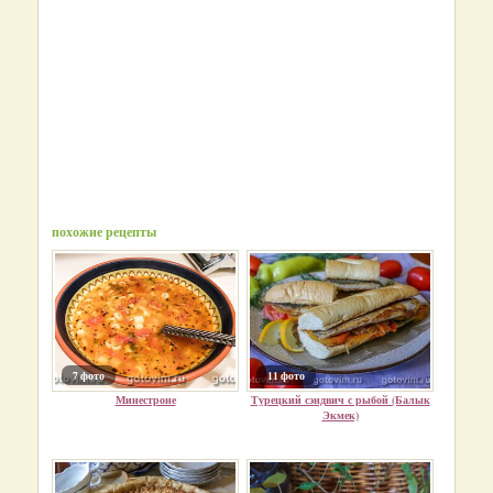
похожие рецепты
7 фото
11 фото
Минестроне
Турецкий сэндвич с рыбой (Балык
Экмек)