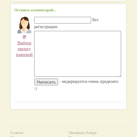
Оставить комментарий...
Без
регистрации
⟳
Выбери
иконку
нажимай
- модерируется очень предвзято
:)
Салаты
Овощные блюда