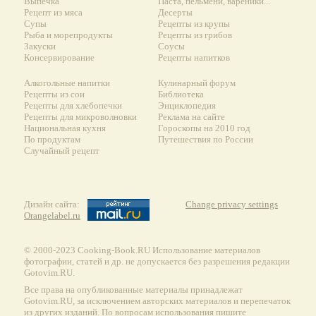
Выпечка
Паста, пельмени, вареники...
Рецепт из мяса
Десерты
Супы
Рецепты из крупы
Рыба и морепродукты
Рецепты из грибов
Закуски
Соусы
Консервирование
Рецепты напитков
Алкогольные напитки
Кулинарный форум
Рецепты из сои
Библиотека
Рецепты для хлебопечки
Энциклопедия
Рецепты для микроволновки
Реклама на сайте
Национальная кухня
Гороскопы на 2010 год
По продуктам
Путешествия по России
Случайный рецепт
Дизайн сайта:
Change privacy settings
Orangelabel.ru
© 2000-2023 Сooking-Book.RU Использование материалов
фотографии, статей и др. не допускается без разрешения редакции
Gotovim.RU.
Все права на опубликованные материалы принадлежат
Gotovim.RU, за исключением авторских материалов и перепечаток
из других изданий. По вопросам использования пишите