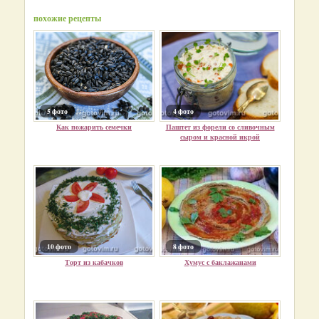
похожие рецепты
5 фото
4 фото
Как пожарить семечки
Паштет из форели со сливочным
сыром и красной икрой
10 фото
8 фото
Торт из кабачков
Хумус с баклажанами