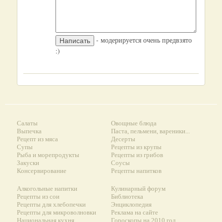
- модерируется очень предвзято
:)
Салаты
Овощные блюда
Выпечка
Паста, пельмени, вареники...
Рецепт из мяса
Десерты
Супы
Рецепты из крупы
Рыба и морепродукты
Рецепты из грибов
Закуски
Соусы
Консервирование
Рецепты напитков
Алкогольные напитки
Кулинарный форум
Рецепты из сои
Библиотека
Рецепты для хлебопечки
Энциклопедия
Рецепты для микроволновки
Реклама на сайте
Национальная кухня
Гороскопы на 2010 год