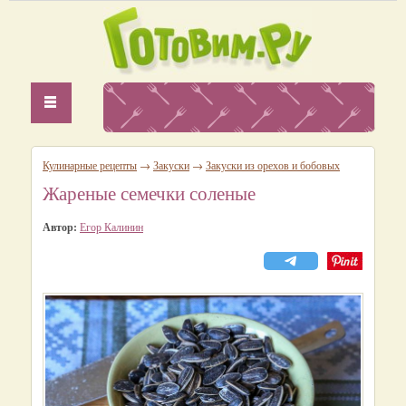
Кулинарные рецепты
→
Закуски
→
Закуски из орехов и бобовых
Жареные семечки соленые
Автор:
Егор Калинин