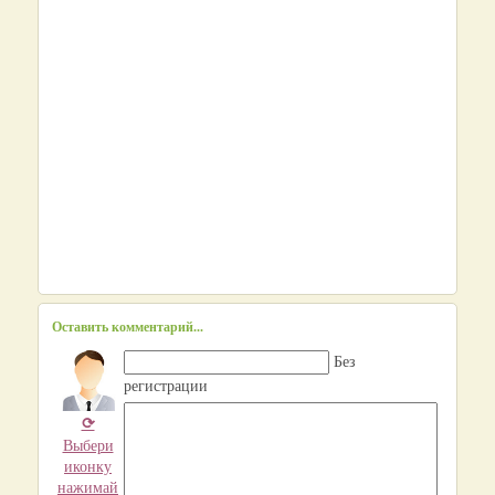
Оставить комментарий...
Без
регистрации
⟳
Выбери
иконку
нажимай