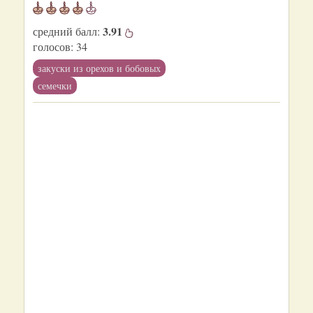
3.91
средний балл:
голосов:
34
закуски из орехов и бобовых
семечки