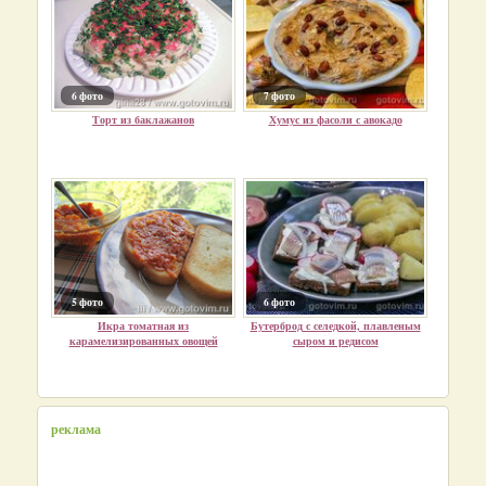
6 фото
7 фото
Торт из баклажанов
Хумус из фасоли с авокадо
5 фото
6 фото
Икра томатная из
Бутерброд с селедкой, плавленым
карамелизированных овощей
сыром и редисом
реклама