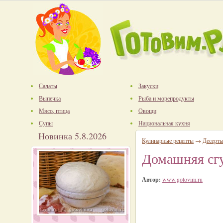
Салаты
Закуски
Выпечка
Рыба и морепродукты
Мясо, птица
Овощи
Супы
Национальная кухня
Новинка 5.8.2026
Кулинарные рецепты
→
Десерт
Домашняя сг
Автор:
www.gotovim.ru