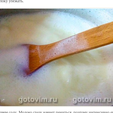
олоку убежать.
ляем соду. Молоко сразу начнет пениться, поэтому интенсивно 