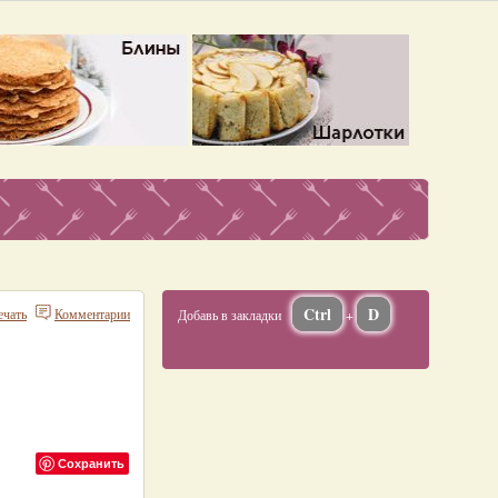
Ctrl
D
ечать
Комментарии
Добавь в закладки
+
Сохранить