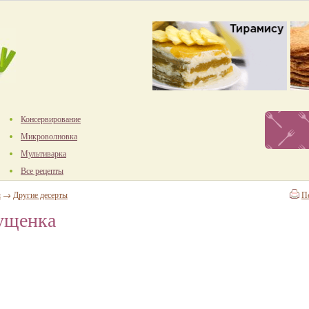
Консервирование
Микроволновка
Мультиварка
Все рецепты
ы
→
Другие десерты
П
ущенка