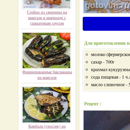
Стейки из свинины на
мангале в маринаде с
гранатовым соусом
Для приготовления в
молоко (фермерское
сахар - 700г
крахмал кукурузный
Фаршированные баклажаны
сода пищевая - 1 ч.
на мангале
масло сливочное - 
Рецепт :
Камбала (глоссик) на