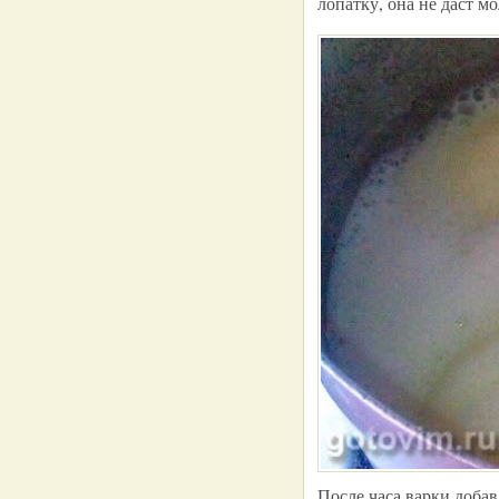
лопатку, она не даст м
После часа варки добав