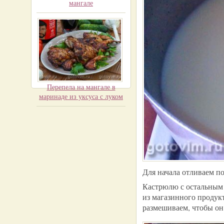
мангале
Перепела на мангале в
маринаде из уксуса с луком
Для начала отливаем по
Кастрюлю с остальным 
из магазинного продукт
размешиваем, чтобы он