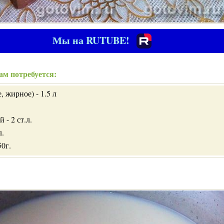
Мы на RUTUBE!
ам потребуется:
, жирное) - 1.5 л
 - 2 ст.л.
л.
50г.