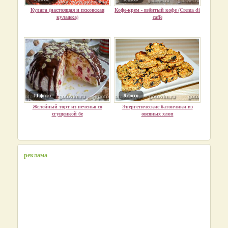
Кулага (настоящая и псковская
Кофе-крем - взбитый кофе (Crema di
кулажка)
caffe
11 фото
8 фото
Желейный торт из печенья со
Энергетические батончики из
сгущенкой бе
овсяных хлоп
реклама