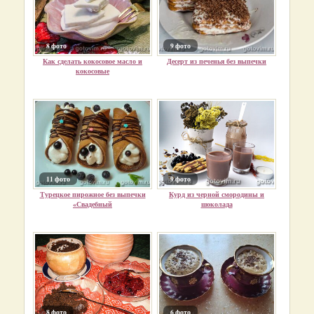
8 фото
9 фото
Как сделать кокосовое масло и
Десерт из печенья без выпечки
кокосовые
11 фото
9 фото
Турецкое пирожное без выпечки
Курд из черной смородины и
«Свадебный
шоколада
8 фото
6 фото