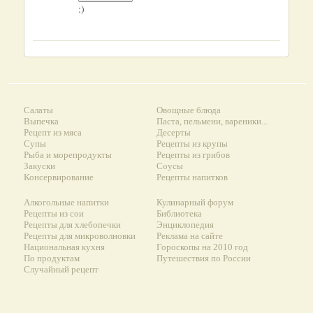
:)
Салаты
Овощные блюда
Выпечка
Паста, пельмени, вареники...
Рецепт из мяса
Десерты
Супы
Рецепты из крупы
Рыба и морепродукты
Рецепты из грибов
Закуски
Соусы
Консервирование
Рецепты напитков
Алкогольные напитки
Кулинарный форум
Рецепты из сои
Библиотека
Рецепты для хлебопечки
Энциклопедия
Рецепты для микроволновки
Реклама на сайте
Национальная кухня
Гороскопы на 2010 год
По продуктам
Путешествия по России
Случайный рецепт