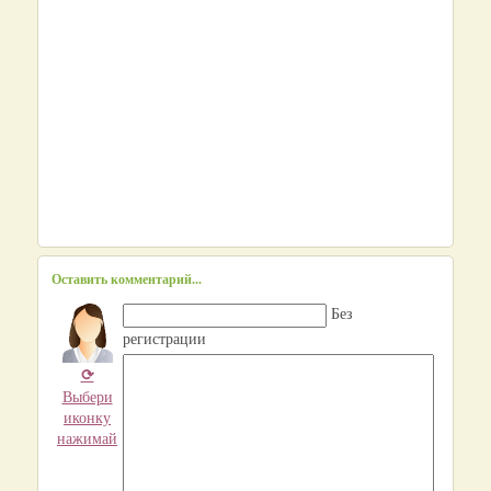
Оставить комментарий...
Без
регистрации
⟳
Выбери
иконку
нажимай