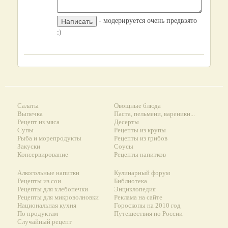
- модерируется очень предвзято
:)
Салаты
Овощные блюда
Выпечка
Паста, пельмени, вареники...
Рецепт из мяса
Десерты
Супы
Рецепты из крупы
Рыба и морепродукты
Рецепты из грибов
Закуски
Соусы
Консервирование
Рецепты напитков
Алкогольные напитки
Кулинарный форум
Рецепты из сои
Библиотека
Рецепты для хлебопечки
Энциклопедия
Рецепты для микроволновки
Реклама на сайте
Национальная кухня
Гороскопы на 2010 год
По продуктам
Путешествия по России
Случайный рецепт