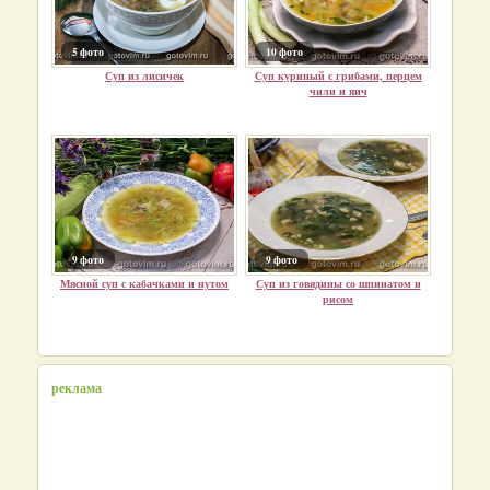
5 фото
10 фото
Суп из лисичек
Суп куриный с грибами, перцем
чили и яич
9 фото
9 фото
Мясной суп с кабачками и нутом
Суп из говядины со шпинатом и
рисом
реклама