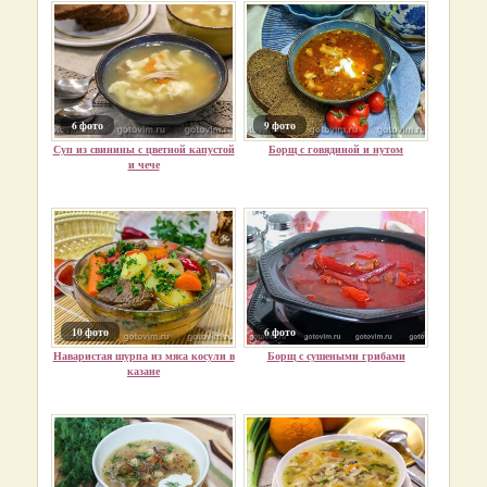
6 фото
9 фото
Суп из свинины с цветной капустой
Борщ с говядиной и нутом
и чече
10 фото
6 фото
Наваристая шурпа из мяса косули в
Борщ с сушеными грибами
казане