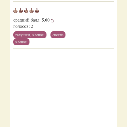
5.00
средний балл:
голосов:
2
галушки, клецки
свекла
клецки