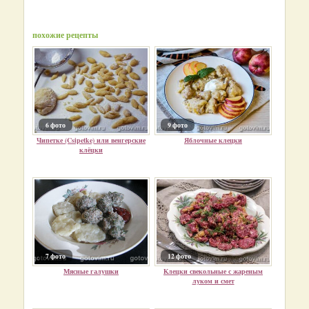
похожие рецепты
6 фото
9 фото
Чипетке (Csipetke) или венгерские
Яблочные клецки
клёцки
7 фото
12 фото
Мясные галушки
Клецки свекольные с жареным
луком и смет