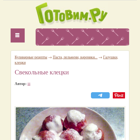
Кулинарные рецепты
→
Паста, пельмени, вареники...
→
Галушки,
клецки
Свекольные клецки
Автор:
iii