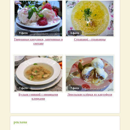
9 фото
6 фото
Творожные кнедлики, запеченные в
Страпанці - страпанцы
сметане
7 фото
7 фото
Бульон говяжий с овощными
Лепельские клёцки из картофеля
клецками
реклама