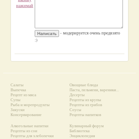
нажимай
- модерируется очень предвзято
:)
Салаты
Овощные блюда
Выпечка
Паста, пельмени, вареники...
Рецепт из мяса
Десерты
Супы
Рецепты из крупы
Рыба и морепродукты
Рецепты из грибов
Закуски
Соусы
Консервирование
Рецепты напитков
Алкогольные напитки
Кулинарный форум
Рецепты из сои
Библиотека
Рецепты для хлебопечки
Энциклопедия