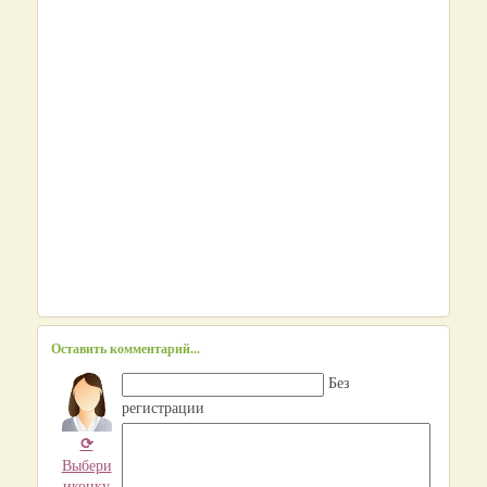
Оставить комментарий...
Без
регистрации
⟳
Выбери
иконку