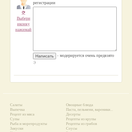
регистрации
⟳
Выбери
иконку
нажимай
- модерируется очень предвзято
:)
Салаты
Овощные блюда
Выпечка
Паста, пельмени, вареники...
Рецепт из мяса
Десерты
Супы
Рецепты из крупы
Рыба и морепродукты
Рецепты из грибов
Закуски
Соусы