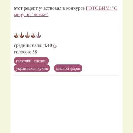
этот рецепт участвовал в конкурсе
ГОТОВИМ: "С
миру по "ложке"
4.40
средний балл:
голосов:
58
галушки, клецки
украинская кухня
мясной фарш