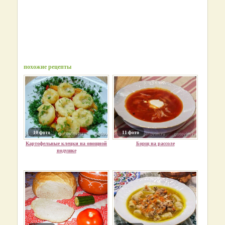
похожие рецепты
10 фото
11 фото
Картофельные клецки на овощной
Борщ на рассоле
подушке