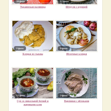
10 фото
12 фото
Украинская паляница
Штрули с курицей
5 фото
9 фото
Клецки из тыквы
Яблочные клецки
13 фото
3 фото
Суп со свекольной ботвой и
Вареники с яблоками
жареными клец