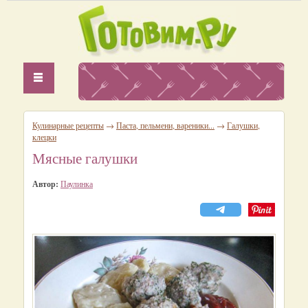
Кулинарные рецепты
→
Паста, пельмени, вареники...
→
Галушки,
клецки
Мясные галушки
Автор:
Паулинка