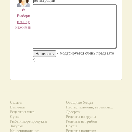
регистрации
⟳
Выбери
иконку
нажимай
- модерируется очень предвзято
:)
Салаты
Овощные блюда
Выпечка
Паста, пельмени, вареники...
Рецепт из мяса
Десерты
Супы
Рецепты из крупы
Рыба и морепродукты
Рецепты из грибов
Закуски
Соусы
Консервирование
Рецепты напитков