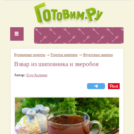
Кулинарные рецепты
→
Рецепты напитков
→
Фруктовые напитки
Взвар из шиповника и зверобоя
Автор:
Егор Калинин