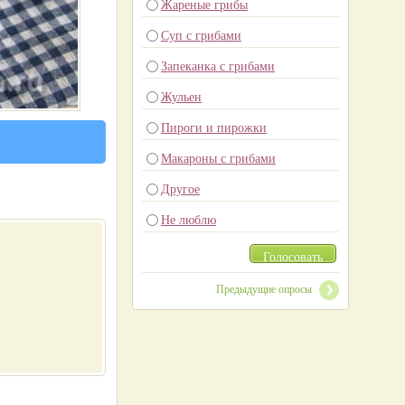
Жареные грибы
Суп с грибами
Запеканка с грибами
Жульен
Пироги и пирожки
Макароны с грибами
Другое
Не люблю
Голосовать
Предыдущие опросы