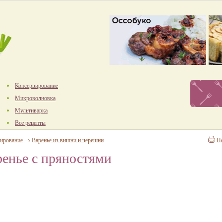
Консервирование
Микроволновка
Мультиварка
Все рецепты
ирование
→
Варенье из вишни и черешни
П
енье с пряностями