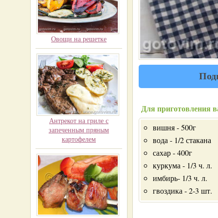
Овощи на решетке
Под
Для приготовления в
Антрекот на гриле с
вишня - 500г
запеченным пряным
картофелем
вода - 1/2 стакана
сахар - 400г
куркума - 1/3 ч. л.
имбирь- 1/3 ч. л.
гвоздика - 2-3 шт.