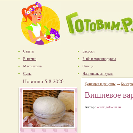
Салаты
Закуски
Выпечка
Рыба и морепродукты
Мясо, птица
Овощи
Супы
Национальная кухня
Новинка 5.8.2026
Кулинарные рецепты
→
Консерв
Вишневое вар
Автор:
www.gotovim.ru