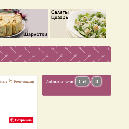
Ctrl
D
ечать
Комментарии
Добавь в закладки
+
Сохранить