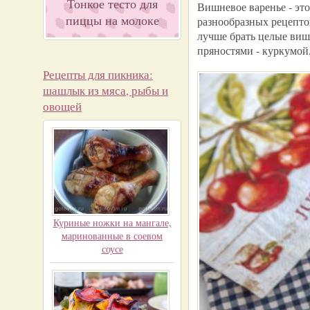
Тонкое тесто для
Вишневое варенье - это
пиццы на молоке
разнообразных рецептов
лучше брать целые вишн
пряностями - куркумой
Рецепты для пикника:
шашлык из мяса, рыбы и
овощей
Куриные ножки на мангале,
маринованные в соевом
соусе