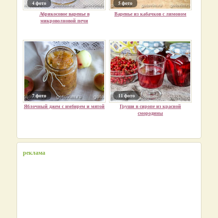
4 фото
5 фото
Абрикосовое варенье в
Варенье из кабачков с лимоном
микроволновой печи
7 фото
11 фото
Яблочный джем с имбирем и мятой
Груши в сиропе из красной
смородины
реклама