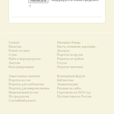
:)
Салаты
Овощные блюда
Выпечка
Паста, пельмени, вареники...
Рецепт из мяса
Десерты
Супы
Рецепты из крупы
Рыба и морепродукты
Рецепты из грибов
Закуски
Соусы
Консервирование
Рецепты напитков
Алкогольные напитки
Кулинарный форум
Рецепты из сои
Библиотека
Рецепты для хлебопечки
Энциклопедия
Рецепты для микроволновки
Реклама на сайте
Национальная кухня
Гороскопы на 2010 год
По продуктам
Путешествия по России
Случайный рецепт