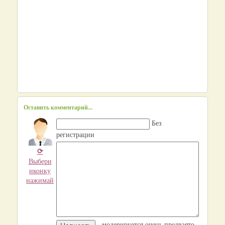
Оставить комментарий...
Без
регистрации
⟳
Выбери
иконку
нажимай
- модерируется очень предвзято