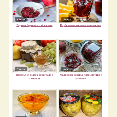
6 фото
8 фото
Варенье брусника с яблоками
Клубничное варенье с апельсином
7 фото
6 фото
Варенье из белого винограда с
Малиновое варенье-пятиминутка с
лимоном
лимоном