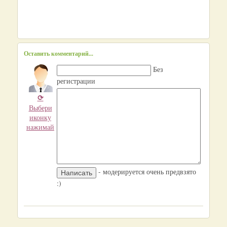
Оставить комментарий...
Без
регистрации
⟳
Выбери
иконку
нажимай
- модерируется очень предвзято
:)