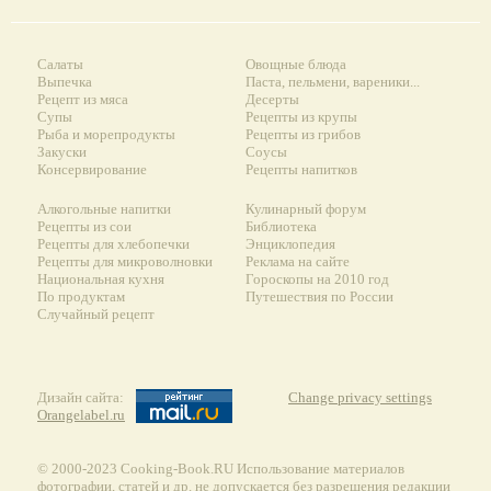
Салаты
Овощные блюда
Выпечка
Паста, пельмени, вареники...
Рецепт из мяса
Десерты
Супы
Рецепты из крупы
Рыба и морепродукты
Рецепты из грибов
Закуски
Соусы
Консервирование
Рецепты напитков
Алкогольные напитки
Кулинарный форум
Рецепты из сои
Библиотека
Рецепты для хлебопечки
Энциклопедия
Рецепты для микроволновки
Реклама на сайте
Национальная кухня
Гороскопы на 2010 год
По продуктам
Путешествия по России
Случайный рецепт
Дизайн сайта:
Change privacy settings
Orangelabel.ru
© 2000-2023 Сooking-Book.RU Использование материалов
фотографии, статей и др. не допускается без разрешения редакции