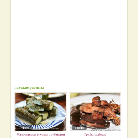
похожие рецепты
7 фото
9 фото
Малосольные огурцы с дубовыми
Грибы солёные