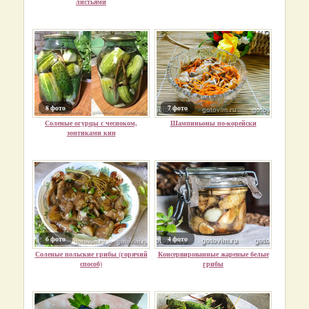
листьями
8 фото
7 фото
Соленые огурцы с чесноком,
Шампиньоны по-корейски
зонтиками кин
6 фото
4 фото
Соленые польские грибы (горячий
Консервированные жареные белые
способ)
грибы