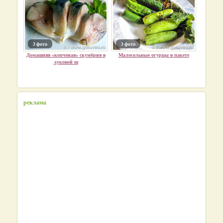
3 фото
3 фото
Домашняя «копченая» скумбрия в
Малосольные огурцы в пакете
луковой ш
реклама