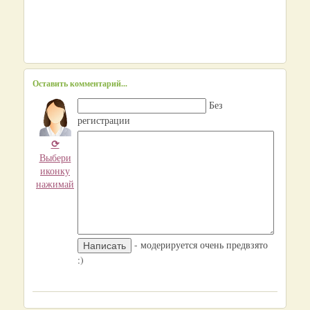
Оставить комментарий...
Без
регистрации
⟳
Выбери
иконку
нажимай
- модерируется очень предвзято
:)