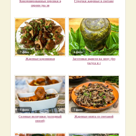
Консервированные персики в
Строчки жареные в сметане
сиропе (на зи
7 фото
6 фото
Жареные коровники
Заготовки щавеля на зиму (без
уксуса и с
5 фото
7 фото
Соленые волнушки (холодный
Жареные опята со сметаной
способ)