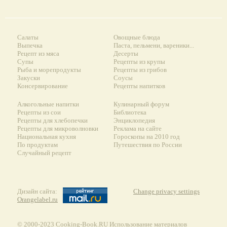
Салаты
Овощные блюда
Выпечка
Паста, пельмени, вареники...
Рецепт из мяса
Десерты
Супы
Рецепты из крупы
Рыба и морепродукты
Рецепты из грибов
Закуски
Соусы
Консервирование
Рецепты напитков
Алкогольные напитки
Кулинарный форум
Рецепты из сои
Библиотека
Рецепты для хлебопечки
Энциклопедия
Рецепты для микроволновки
Реклама на сайте
Национальная кухня
Гороскопы на 2010 год
По продуктам
Путешествия по России
Случайный рецепт
Дизайн сайта:
Change privacy settings
Orangelabel.ru
© 2000-2023 Сooking-Book.RU Использование материалов