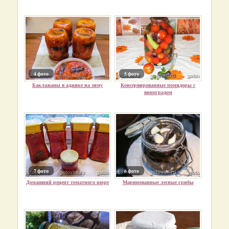
4 фото
5 фото
Баклажаны в аджике на зиму
Консервированные помидоры с
виноградом
7 фото
6 фото
Домашний рецепт томатного пюре
Маринованные лесные грибы