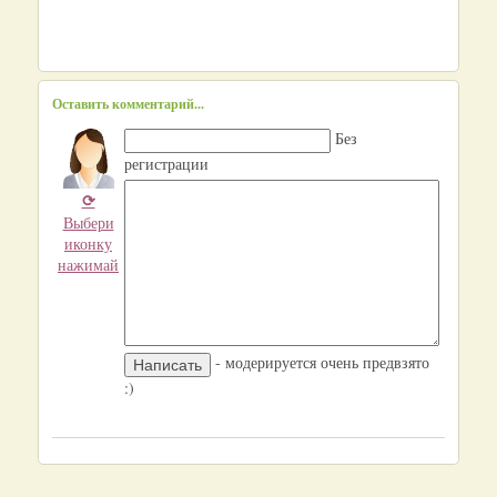
Оставить комментарий...
Без
регистрации
⟳
Выбери
иконку
нажимай
- модерируется очень предвзято
:)