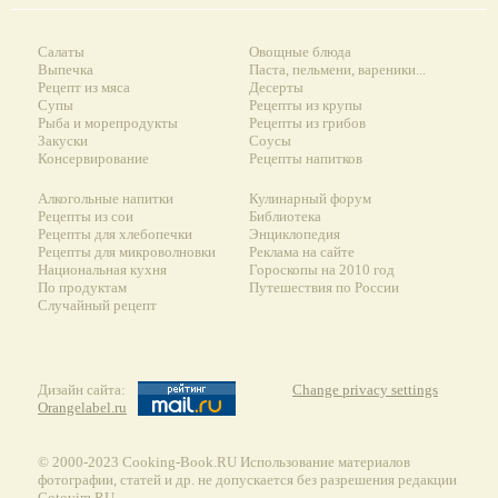
Салаты
Овощные блюда
Выпечка
Паста, пельмени, вареники...
Рецепт из мяса
Десерты
Супы
Рецепты из крупы
Рыба и морепродукты
Рецепты из грибов
Закуски
Соусы
Консервирование
Рецепты напитков
Алкогольные напитки
Кулинарный форум
Рецепты из сои
Библиотека
Рецепты для хлебопечки
Энциклопедия
Рецепты для микроволновки
Реклама на сайте
Национальная кухня
Гороскопы на 2010 год
По продуктам
Путешествия по России
Случайный рецепт
Дизайн сайта:
Change privacy settings
Orangelabel.ru
© 2000-2023 Сooking-Book.RU Использование материалов
фотографии, статей и др. не допускается без разрешения редакции
Gotovim.RU.