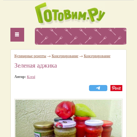
Кулинарные рецепты
→
Консервирование
→
Консервирование
Зеленая аджика
Автор:
Koral