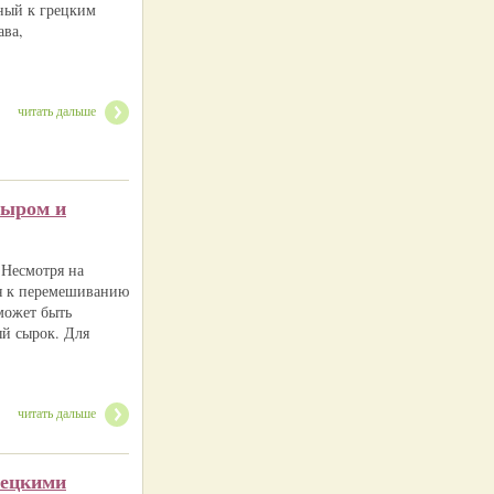
нный к грецким
ава,
читать дальше
сыром и
 Несмотря на
ся к перемешиванию
может быть
ый сырок. Для
читать дальше
рецкими