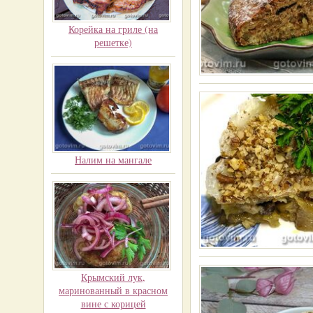
Корейка на гриле (на
решетке)
Налим на мангале
Крымский лук,
маринованный в красном
вине с корицей