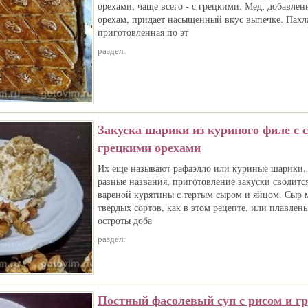
орехами, чаще всего - с грецкими. Мед, добавле
орехам, придает насыщенный вкус выпечке. Пахл
приготовленная по эт
раздел:
Закуска шарики из куриного филе с 
грецкими орехами
Их еще называют рафаэлло или куриные шарики.
разные названия, приготовление закуски сводит
вареной курятины с тертым сыром и яйцом. Сыр 
твердых сортов, как в этом рецепте, или плавлен
остроты доба
раздел:
Постный фасолевый суп с рисом и г