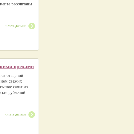
цепте рассчитаны
читать дальше
цкими орехами
чек отварной
ением свежих
сыпьте салат из
сьте рубленой
читать дальше