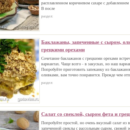
расплавленном коричневом сахаре с добавлением 
В после
раздел:
Баклажаны, запеченные с сыром, ол
грецкими орехами
Сочетание баклажанов с грецкими орехами встреч
вариантах. Чаще всего - в закусках, но наш вариа
Попробуйте приготовить запеканку из баклажано
оливками, вам точно понравится. Прежде чем отп
раздел:
Салат со свеклой, сыром фета и гре
Попробуйте простой, но очень вкусный салат из 
запеченной свеклы с рассольным сыром, свежей з