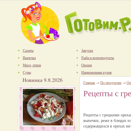
Салаты
Закуски
Выпечка
Рыба и морепродукты
Мясо, птица
Овощи
Супы
Национальная кухня
Новинка 9.8.2026
Главная
→
По продуктам
→
Ор
Рецепты с гр
Рецепты с грецкими ореха
выпечки, реже в блюдах и
содержащихся в орехах ви