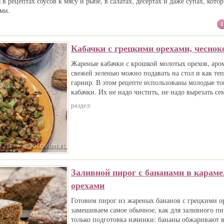
 в рецептах соусов к мясу и рыбе, в салатах, десертах и даже супах, кот
ми.
1
Кабачки с грецкими орехами, чеснок
Жареные кабачки с крошкой молотых орехов, аро
свежей зеленью можно подавать на стол и как теп
гарнир. В этом рецепте использованы молодые т
кабачки. Их не надо чистить, не надо вырезать се
раздел:
Заливной пирог с бананами в караме
орехами
Готовим пирог из жареных бананов с грецкими о
замешиваем самое обычное, как для заливного пи
только подготовка начинки: бананы обжаривают в