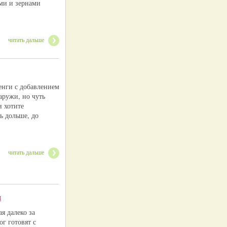
ми и зернами
читать дальше
енги с добавлением
аружи, но чуть
 хотите
ь дольше, до
читать дальше
и
я далеко за
г готовят с