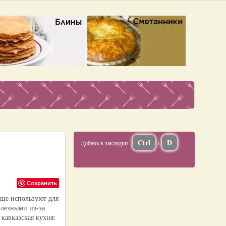
Ctrl
D
Добавь в закладки
+
Сохранить
аще используют для
олезными из-за
кавказская кухня: