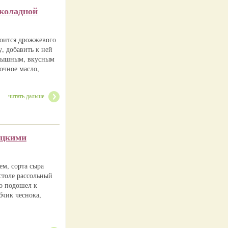
коладной
боится дрожжевого
у, добавить к ней
 пышным, вкусным
очное масло,
читать дальше
ецкими
ем, сорта сыра
столе рассольный
о подошел к
бчик чеснока,