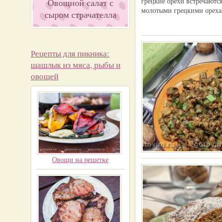
грецкие орехи встречаются
Овощной салат с
молотыми грецкими ореха
сыром страчателла
Рецепты для пикника:
шашлык из мяса, рыбы и
овощей
Овощи на решетке