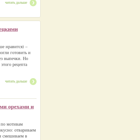
читать дальше
рецкими
ше нравится) –
могли готовить и
ез выпечки. Но
 этого рецепта
читать дальше
ми орехами и
 по мотивам
вкусно: отвариваем
 и смешиваем в