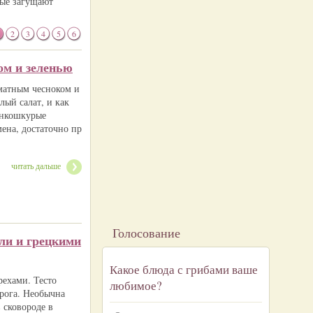
орые загущают
2
3
4
5
6
ом и зеленью
матным чесноком и
лый салат, и как
онкошкурые
мена, достаточно пр
читать дальше
Голосование
ли и грецкими
Какое блюда с грибами ваше
рехами. Тесто
любимое?
рога. Необычна
 сковороде в