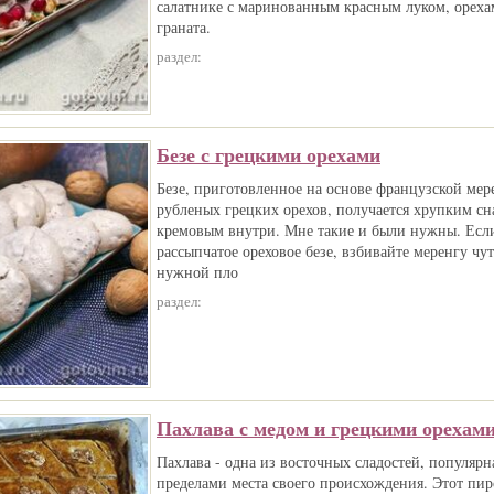
салатнике с маринованным красным луком, ореха
граната.
раздел:
Безе с грецкими орехами
Безе, приготовленное на основе французской мер
рубленых грецких орехов, получается хрупким сн
кремовым внутри. Мне такие и были нужны. Если
рассыпчатое ореховое безе, взбивайте меренгу чут
нужной пло
раздел:
Пахлава с медом и грецкими орехам
Пахлава - одна из восточных сладостей, популярна
пределами места своего происхождения. Этот пиро