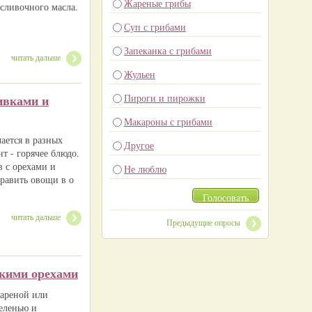
Жареные грибы
сливочного масла.
Суп с грибами
Запеканка с грибами
читать дальше
Жульен
ивками и
Пироги и пирожки
Макароны с грибами
ается в разных
Другое
нт - горячее блюдо.
в с орехами и
Не люблю
равить овощи в о
Голосовать
читать дальше
Предыдущие опросы
цкими орехами
вареной или
еленью и