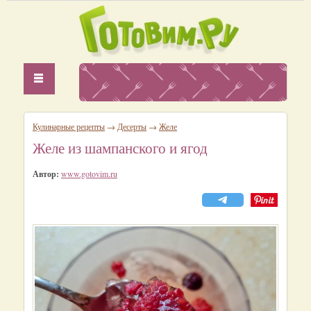
Кулинарные рецепты
→
Десерты
→
Желе
Желе из шампанского и ягод
Автор:
www.gotovim.ru