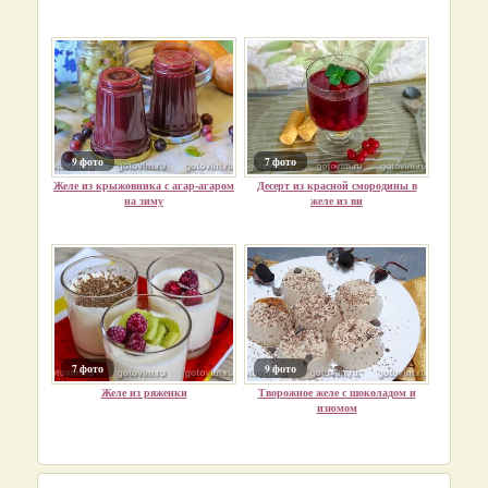
9 фото
7 фото
Желе из крыжовника с агар-агаром
Десерт из красной смородины в
на зиму
желе из ви
7 фото
9 фото
Желе из ряженки
Творожное желе с шоколадом и
изюмом