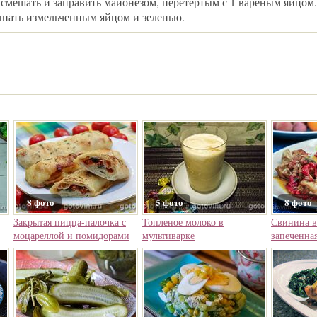
е смешать и заправить майонезом, перетертым с 1 вареным яйцом
сыпать измельченным яйцом и зеленью.
8 фото
5 фото
8 фото
Закрытая пицца-палочка с
Топленое молоко в
Свинина в
моцареллой и помидорами
мультиварке
запеченна
перцем