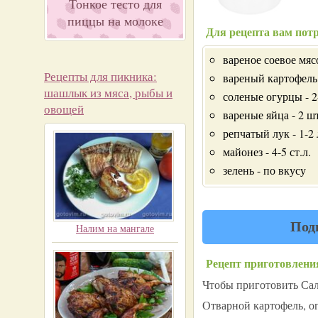
Тонкое тесто для
пиццы на молоке
Для рецепта вам потр
вареное соевое мясо
Рецепты для пикника:
вареный картофель 
шашлык из мяса, рыбы и
соленые огурцы - 2
овощей
вареные яйца - 2 шт
репчатый лук - 1-2
майонез - 4-5 ст.л.
зелень - по вкусу
Под
Налим на мангале
Рецепт приготовлени
Чтобы приготовить Сала
Отварной картофель, ог