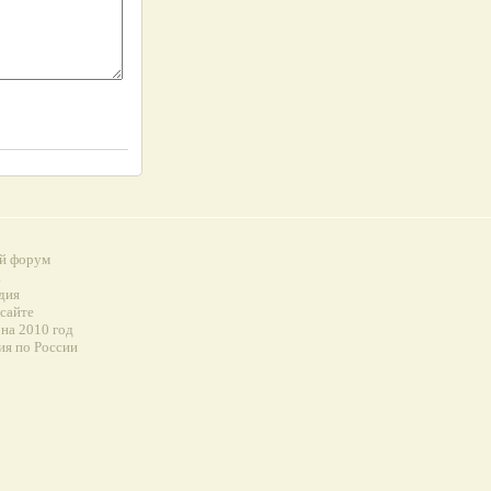
й форум
а
дия
 сайте
на 2010 год
ия по России