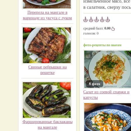
измельченное мясо, вс
в салатник, сверху по
Перепела на мангале в
маринаде из уксуса с луком
средний балл:
0.00
голосов:
0
фото-рецепты по шагам
Свиные ребрышки на
решетке
8 фото
Салат из соевой спаржи и
капусты
Фаршированные баклажаны
на мангале