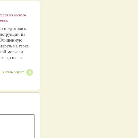
алат из соевого
ковью
со подготовить
инструкции на
 Очищенную
тереть на терке
ской моркови,
ахар, соль и
читать рецепт