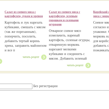
Салат из соевого мяса с
Салат из соевого мяса с
Корейский с
картофелем, луком и хреном
картофелем, зеленым
мяса с мор
горошком и солеными
Картофель и лук нарезать
Соевое мя
огурцами
кубиками, смешать с мясом
согласно 
Отварное соевое мясо
(так же порезанным),
упаковке.
измельчить, вареный
,
поперчить, посолить,
морковь на
картофель, соленые огурцы,
добавить тертый корень
для корей
отваренную морковь
хрена, заправить майонезом
добавить с
нарезают мелкими
и все п
пожамкать
кубиками и соединить с
читать рецепт
мясом. Добавить зеленый
читать рецепт
Без регистрации