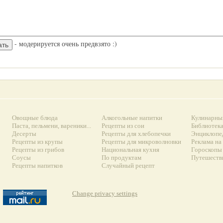
- модерируется очень предвзято :)
Овощные блюда
Алкогольные напитки
Кулинарны
Паста, пельмени, вареники...
Рецепты из сои
Библиотек
Десерты
Рецепты для хлебопечки
Энциклопе
Рецепты из крупы
Рецепты для микроволновки
Реклама на
Рецепты из грибов
Национальная кухня
Гороскопы 
Соусы
По продуктам
Путешеств
Рецепты напитков
Случайный рецепт
Change privacy settings