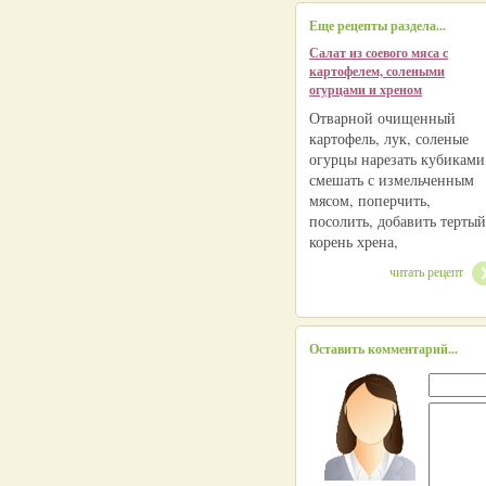
Еще рецепты раздела...
Салат из соевого мяса с
картофелем, солеными
огурцами и хреном
Отварной очищенный
картофель, лук, соленые
огурцы нарезать кубиками
смешать с измельченным
мясом, поперчить,
посолить, добавить тертый
корень хрена,
читать рецепт
Оставить комментарий...