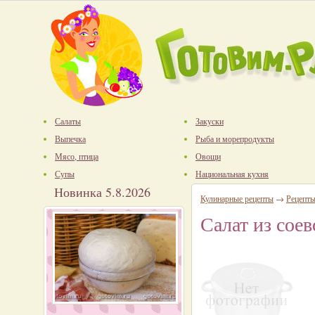
Салаты
Закуски
Выпечка
Рыба и морепродукты
Мясо, птица
Овощи
Супы
Национальная кухня
Новинка 5.8.2026
Кулинарные рецепты
→
Рецепты
Салат из сое