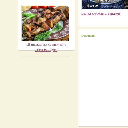
4 фото
Белая фасоль с тыквой
реклама
Шашлык из свинины в
соевом соусе