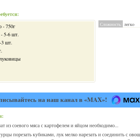
ебуется:
Сложность:
легкo
 - 750г
- 5-6 шт.
-3 шт.
.
 луковицы
писывайтесь на наш канал в «MAX»!
я:
т из соевого мяса с картофелем и яйцом необходимо...
урцы порезать кубиками, лук мелко нарезать и соединить с ово