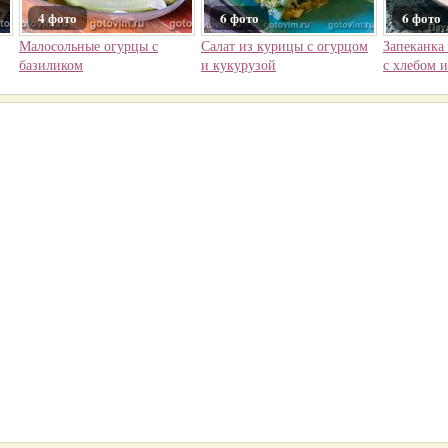
4 фото
6 фото
6 фото
Малосольные огурцы с
Салат из курицы с огурцом
Запеканка
базиликом
и кукурузой
с хлебом 