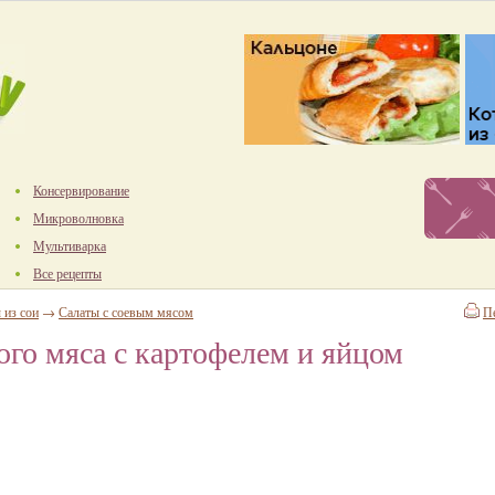
Консервирование
Микроволновка
Мультиварка
Все рецепты
 из сои
→
Салаты с соевым мясом
П
вого мяса с картофелем и яйцом