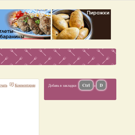
Ctrl
D
ечать
Комментарии
Добавь в закладки
+