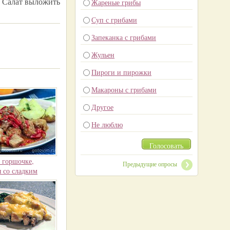
. Салат выложить
Жареные грибы
Суп с грибами
Запеканка с грибами
Жульен
Пироги и пирожки
Макароны с грибами
Другое
Не люблю
Голосовать
 горшочке,
Предыдущие опросы
я со сладким