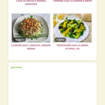
Салат из свеклы и вяленых
Овощной салат со спаржей и яйцом
помидоров
10 фото
6 фото
Слоеный салат с творогом, свежими
Диетический салат со свежим
овощам
огурцом, сла
реклама