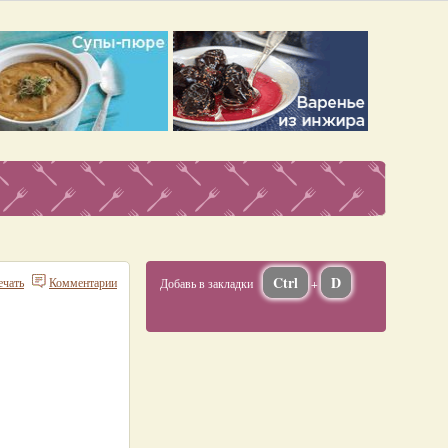
Ctrl
D
ечать
Комментарии
Добавь в закладки
+