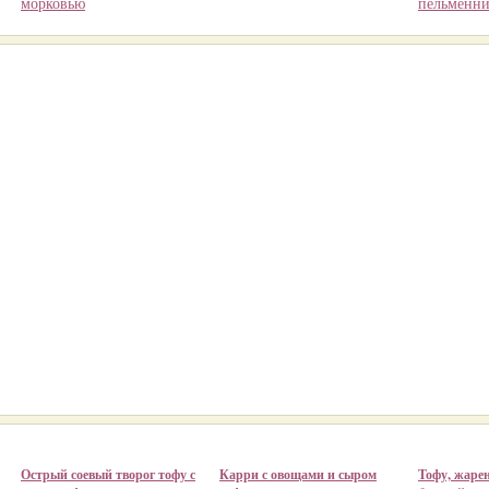
морковью
пельменн
Острый соевый творог тофу с
Карри с овощами и сыром
Тофу, жаре