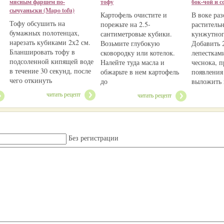
мясным фаршем по-
тофу
бок-чой и с
сычуаньски (Mapo tofu)
Картофель очистите и
В воке раз
Тофу обсушить на
порежьте на 2.5-
раститель
бумажных полотенцах,
сантиметровые кубики.
кунжутног
нарезать кубиками 2х2 см.
Возьмите глубокую
Добавить 
Бланшировать тофу в
сковородку или котелок.
лепесткам
подсоленной кипящей воде
Налейте туда масла и
чеснока, п
в течение 30 секунд, после
обжарьте в нем картофель
появления
чего откинуть
до
выложить 
читать рецепт
читать рецепт
Без регистрации