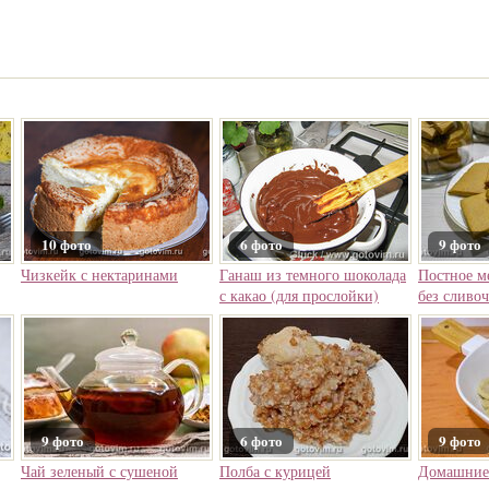
10 фото
6 фото
9 фото
Чизкейк с нектаринами
Ганаш из темного шоколада
Постное м
с какао (для прослойки)
без сливоч
9 фото
6 фото
9 фото
Чай зеленый с сушеной
Полба с курицей
Домашние