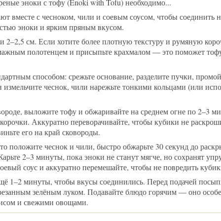
ные эноки с тофу (Enoki with Tofu) необходимо...
ют вместе с чесноком, чили и соевым соусом, чтобы соединить 
остью эноки и ярким пряным вкусом.
 2–2,5 см. Если хотите более плотную текстуру и румяную коро
ажным полотенцем и присыпьте крахмалом — это поможет тофу
ндартным способом: срежьте основание, разделите пучки, промой
и измельчите чеснок, чили нарежьте тонкими кольцами (или испо
овороде, выложите тофу и обжаривайте на среднем огне по 2–3 м
 корочки. Аккуратно переворачивайте, чтобы кубики не раскрош
иньте его на край сковороды.
о положите чеснок и чили, быстро обжарьте 30 секунд до раскр
Жарьте 2–3 минуты, пока эноки не станут мягче, но сохранят упр
соевый соус и аккуратно перемешайте, чтобы не повредить кубик
ещё 1–2 минуты, чтобы вкусы соединились. Перед подачей посы
резанным зелёным луком. Подавайте блюдо горячим — оно особ
рисом и свежими овощами.