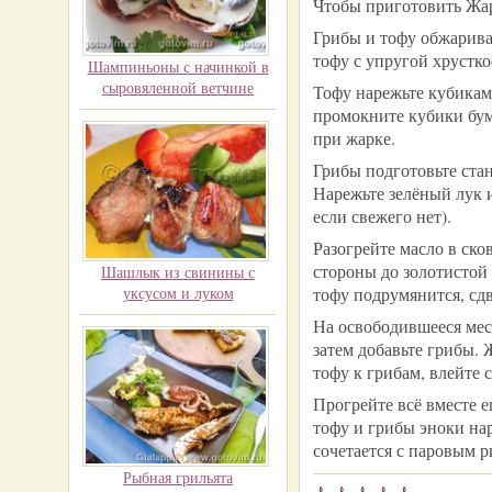
Чтобы приготовить Жаре
Грибы и тофу обжарива
тофу с упругой хрустк
Шампиньоны с начинкой в
сыровяленной ветчине
Тофу нарежьте кубиками
промокните кубики бум
при жарке.
Грибы подготовьте ста
Нарежьте зелёный лук 
если свежего нет).
Разогрейте масло в ск
стороны до золотистой
Шашлык из свинины с
уксусом и луком
тофу подрумянится, сдв
На освободившееся мест
затем добавьте грибы. 
тофу к грибам, влейте 
Прогрейте всё вместе 
тофу и грибы эноки на
сочетается с паровым 
Рыбная грильята