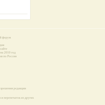
й форум
а
дия
 сайте
на 2010 год
ия по России
разрешения редакции
 и перепечаток из других