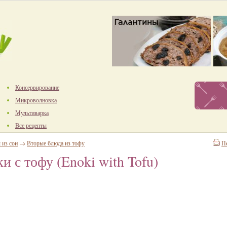
Консервирование
Микроволновка
Мультиварка
Все рецепты
 из сои
→
Вторые блюда из тофу
П
 с тофу (Enoki with Tofu)