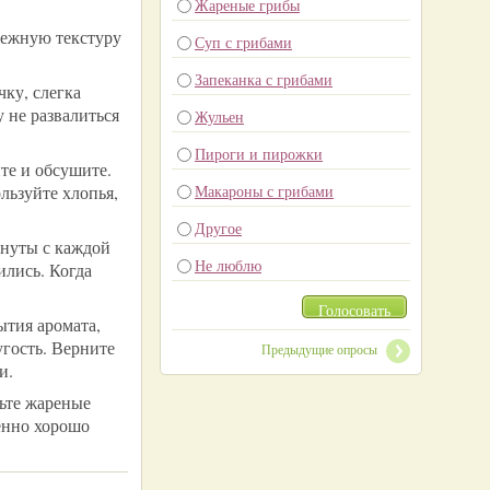
Жареные грибы
нежную текстуру
Суп с грибами
Запеканка с грибами
чку, слегка
 не развалиться
Жульен
Пироги и пирожки
те и обсушите.
льзуйте хлопья,
Макароны с грибами
Другое
инуты с каждой
Не люблю
ились. Когда
Голосовать
ытия аромата,
угость. Верните
Предыдущие опросы
и.
пьте жареные
енно хорошо