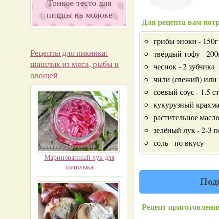
Тонкое тесто для
пиццы на молоке
Для рецепта вам потр
грибы эноки - 150г
Рецепты для пикника:
твёрдый тофу - 20
шашлык из мяса, рыбы и
чеснок - 2 зубчика
овощей
чили (свежий) или 
соевый соус - 1.5 ст
кукурузный крахмал
растительное масло 
зелёный лук - 2-3 п
соль - по вкусу
Маринованный лук для
шашлыка
Под
Рецепт приготовлени