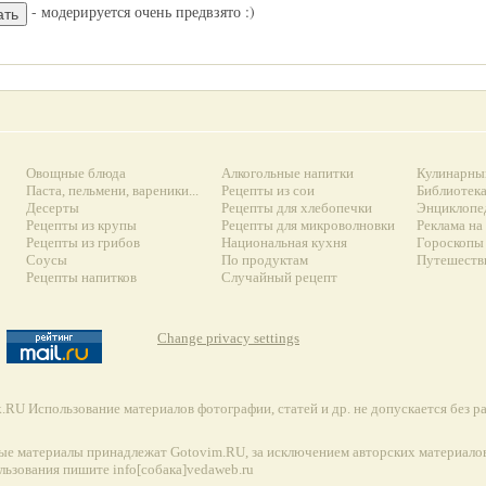
- модерируется очень предвзято :)
Овощные блюда
Алкогольные напитки
Кулинарны
Паста, пельмени, вареники...
Рецепты из сои
Библиотек
Десерты
Рецепты для хлебопечки
Энциклопе
Рецепты из крупы
Рецепты для микроволновки
Реклама на
Рецепты из грибов
Национальная кухня
Гороскопы 
Соусы
По продуктам
Путешеств
Рецепты напитков
Случайный рецепт
Change privacy settings
RU Использование материалов фотографии, статей и др. не допускается без 
ые материалы принадлежат Gotovim.RU, за исключением авторских материалов
льзования пишите info[собака]vedaweb.ru