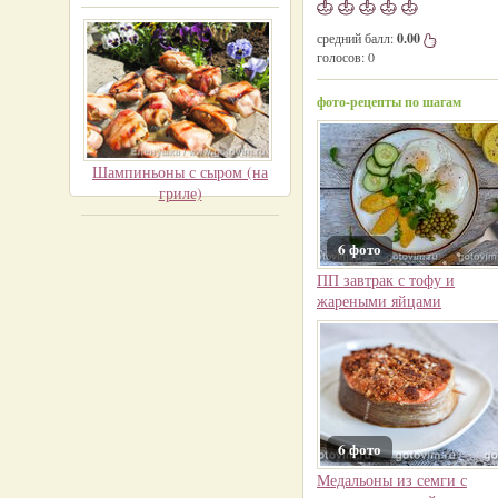
средний балл:
0.00
голосов:
0
фото-рецепты по шагам
Шампиньоны с сыром (на
гриле)
6 фото
ПП завтрак с тофу и
жареными яйцами
6 фото
Медальоны из семги с