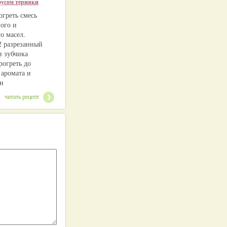
оусом терияки
огреть смесь
ного и
о масел.
2 разрезанный
и зубчика
рогреть до
 аромата и
н
читать рецепт