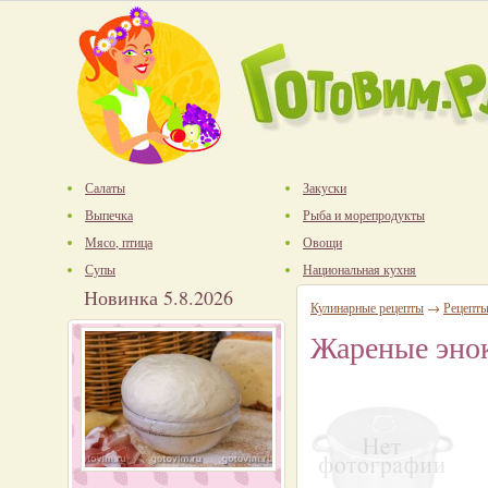
Салаты
Закуски
Выпечка
Рыба и морепродукты
Мясо, птица
Овощи
Супы
Национальная кухня
Новинка 5.8.2026
Кулинарные рецепты
→
Рецепты
Жареные эноки