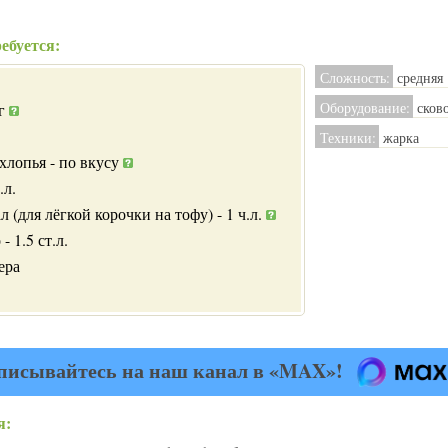
ебуется:
Сложность:
средняя
Оборудование:
сков
0г
Техники:
жарка
хлопья - по вкусу
.л.
 (для лёгкой корочки на тофу) - 1 ч.л.
- 1.5 ст.л.
ера
писывайтесь на наш канал в «MAX»!
я: