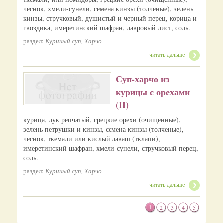
чеснок, хмели-сунели, семена кинзы (толченые), зелень
кинзы, стручковый, душистый и черный перец, корица и
гвоздика, имеретинский шафран, лавровый лист, соль.
раздел:
Куриный суп, Харчо
читать дальше
Суп-харчо из
курицы с орехами
(II)
курица, лук репчатый, грецкие орехи (очищенные),
зелень петрушки и кинзы, семена кинзы (толченые),
чеснок, ткемали или кислый лаваш (тклапи),
имеретинский шафран, хмели-сунели, стручковый перец,
соль.
раздел:
Куриный суп, Харчо
читать дальше
1
2
3
4
5