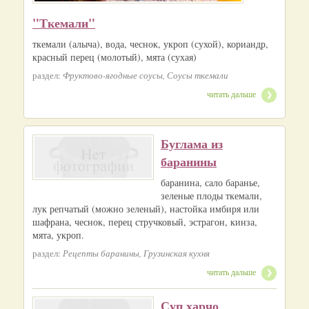
"Ткемали"
ткемали (алыча), вода, чеснок, укроп (сухой), кориандр,
красный перец (молотый), мята (сухая)
раздел:
Фруктово-ягодные соусы, Соусы ткемали
читать дальше
Буглама из
баранины
баранина, сало баранье,
зеленые плоды ткемали,
лук репчатый (можно зеленый), настойка имбиря или
шафрана, чеснок, перец стручковый, эстрагон, кинза,
мята, укроп.
раздел:
Рецепты баранины, Грузинская кухня
читать дальше
Суп харчо