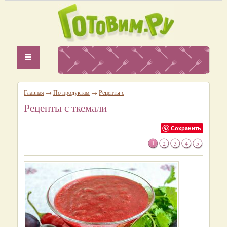
Главная
→
По продуктам
→
Рецепты с
Рецепты с ткемали
Сохранить
1
2
3
4
5