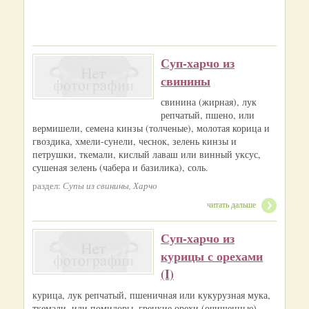
Суп-харчо из
свинины
свинина (жирная), лук
репчатый, пшено, или
вермишели, семена кинзы (толченые), молотая корица и
гвоздика, хмели-сунели, чеснок, зелень кинзы и
петрушки, ткемали, кислый лаваш или винный уксус,
сушеная зелень (чабера и базилика), соль.
раздел:
Супы из свинины, Харчо
читать дальше
Суп-харчо из
курицы с орехами
(I)
курица, лук репчатый, пшеничная или кукурузная мука,
ткемали, или помидоры, грецкие орехи (очищенные),