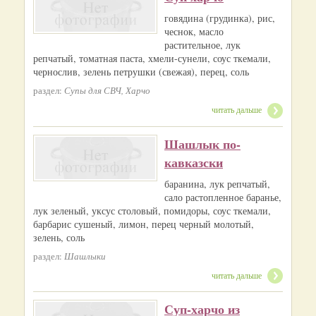
говядина (грудинка), рис,
чеснок, масло
растительное, лук
репчатый, томатная паста, хмели-сунели, соус ткемали,
чернослив, зелень петрушки (свежая), перец, соль
раздел:
Супы для СВЧ, Харчо
читать дальше
Шашлык по-
кавказски
баранина, лук репчатый,
сало растопленное баранье,
лук зеленый, уксус столовый, помидоры, соус ткемали,
барбарис сушеный, лимон, перец черный молотый,
зелень, соль
раздел:
Шашлыки
читать дальше
Суп-харчо из