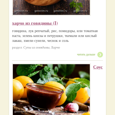
харчо из говядины (I)
говядина, лук репчатый, рис, помидоры, или томатная
паста, зелень кинзы и петрушки, ткемали или кислый
лаваш, хмели-сунели, чеснок и соль
раздел:
Супы из говядины, Харчо
читать дальше
Соус