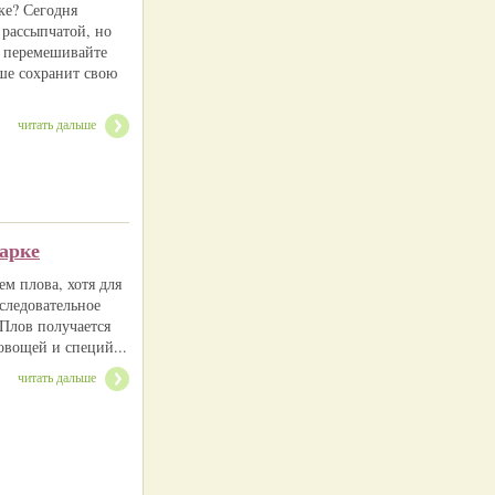
ке? Сегодня
 рассыпчатой, но
е перемешивайте
чше сохранит свою
читать дальше
арке
м плова, хотя для
оследовательное
Плов получается
овощей и специй...
читать дальше