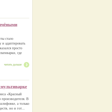
опчёными
иты стало
 и адаптировать
оказался просто
льтиварки, где
читать дальше
в мультиварке
 риса «Красный
о производителя. В
 шлифовке, а только
тв, но и гот...