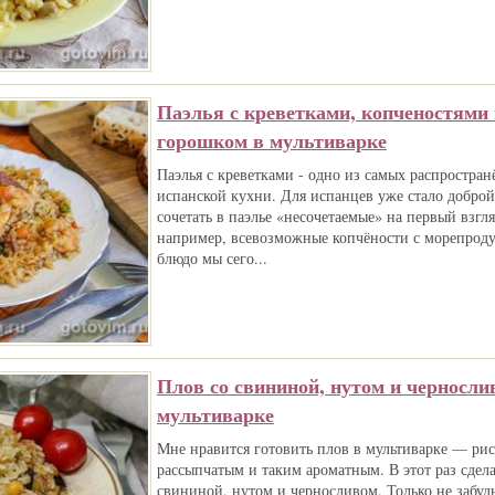
Паэлья с креветками, копченостями
горошком в мультиварке
Паэлья с креветками - одно из самых распростра
испанской кухни. Для испанцев уже стало добро
сочетать в паэлье «несочетаемые» на первый взгл
например, всевозможные копчёности с морепроду
блюдо мы сего...
Плов со свининой, нутом и черносли
мультиварке
Мне нравится готовить плов в мультиварке — рис
рассыпчатым и таким ароматным. В этот раз сдела
свининой, нутом и черносливом. Только не забудь