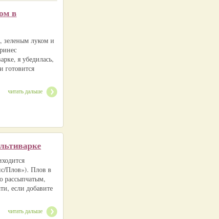
ом в
 зеленым луком и
ринес
рке, я убедилась,
и готовится
читать дальше
ультиварке
иходится
с/Плов»). Плов в
но рассыпчатым,
ти, если добавите
читать дальше