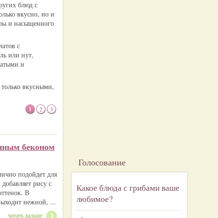
ругих блюд с
олько вкусно, но и
уры и насыщенного
латов с
ль или нут,
чатыми и
 только вкусными,
1
2
3
ённым беконом
Голосование
лично подойдет для
добавляет рису с
Какое блюда с грибами ваше
ттенок. В
любимое?
ыходит нежной, ...
читать дальше