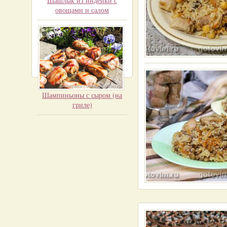
Шашлык из индейки с
овощами и салом
Шампиньоны с сыром (на
гриле)