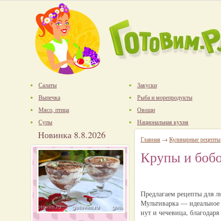
Салаты
Закуски
Выпечка
Рыба и морепродукты
Мясо, птица
Овощи
Супы
Национальная кухня
Новинка 8.8.2026
Главная
→
Кулинарные рецепты
Крупы и бобо
Предлагаем рецепты для л
Мультиварка — идеальное у
нут и чечевица, благодар