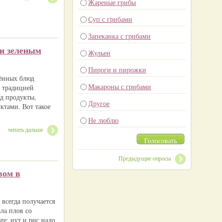
Жареные грибы
Суп с грибами
Запеканка с грибами
 и зеленым
Жульен
Пироги и пирожки
нённых блюд
Макароны с грибами
й традицией
яд продукты,
Другое
ктами. Вот такое
Не люблю
читать дальше
Голосовать
Предыдущие опросы
вом в
 всегда получается
ла плов со
те: нут и рис надо