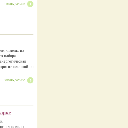
читать дальше
тем ячмень, из
го набора
энергетическая
 приготовленной на
читать дальше
варке
к,
людо довольно