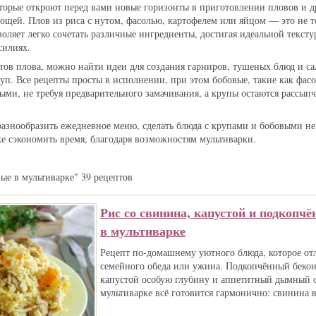
оторые откроют перед вами новые горизонты в приготовлении пловов и д
ощей. Плов из риса с нутом, фасолью, картофелем или яйцом — это не т
воляет легко сочетать различные ингредиенты, достигая идеальной текст
силиях.
тов плова, можно найти идеи для создания гарниров, тушеных блюд и са
уп. Все рецепты просты в исполнении, при этом бобовые, такие как фасо
ыми, не требуя предварительного замачивания, а крупы остаются рассып
разнообразить ежедневное меню, сделать блюда с крупами и бобовыми не
же сэкономить время, благодаря возможностям мультиварки.
ые в мультиварке" 39 рецептов
Рис со свинина, капустой и подкопч
в мультиварке
Рецепт по‑домашнему уютного блюда, которое от
семейного обеда или ужина. Подкопчённый бекон 
капустой особую глубину и аппетитный дымный о
мультиварке всё готовится гармонично: свинина в