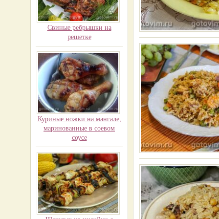
Свиные ребрышки на
решетке
Куриные ножки на мангале,
маринованные в соевом
соусе