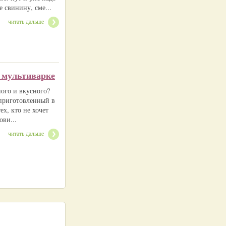
 свинину, сме...
читать дальше
в мультиварке
ного и вкусного?
 приготовленный в
ех, кто не хочет
ови...
читать дальше