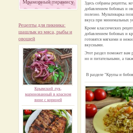
Мраморный тирамису
Здесь собраны рецепты, к
добавлением бобовых и ов
полезно. Мультиварка поз
вкуса при минимальных у
Рецепты для пикника:
Кроме классических рецеп
шашлык из мяса, рыбы и
добавлением бобовых и кр
овощей
готовятся мягкими и нежн
вкусными.
Этот раздел поможет вам 
но и питательными, а так
В разделе "Крупы и бобов
Крымский лук,
маринованный в красном
вине с корицей