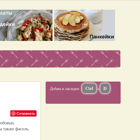
Ctrl
D
Добавь в закладки
+
Сохранить
бобовых.
а также фасоль,