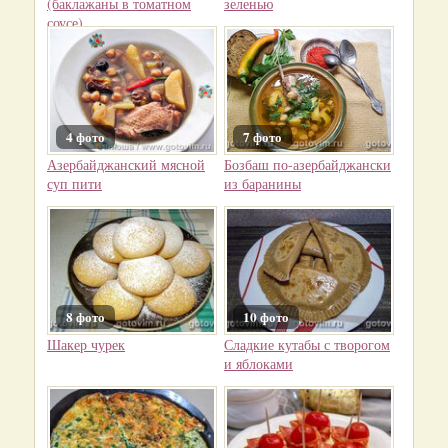
(баклажаны в томатном
зеленью
соусе)
4 фото
7 фото
Азербайджанский мясной
Бозбаш по-азербайджански
суп пити
из баранины
8 фото
10 фото
Шакер чурек
Сладкие кутабы с творогом
и яблоками