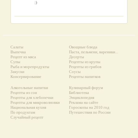
:)
Салаты
Овощные блюда
Выпечка
Паста, пельмени, вареники...
Рецепт из мяса
Десерты
Супы
Рецепты из крупы
Рыба и морепродукты
Рецепты из грибов
Закуски
Соусы
Консервирование
Рецепты напитков
Алкогольные напитки
Кулинарный форум
Рецепты из сои
Библиотека
Рецепты для хлебопечки
Энциклопедия
Рецепты для микроволновки
Реклама на сайте
Национальная кухня
Гороскопы на 2010 год
По продуктам
Путешествия по России
Случайный рецепт