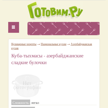
Кулинарные рецепты
→
Национальные кухни
→
Азербайджанская
кухня
Куба-тыхмасы - азербайджанские
сладкие булочки
Сложность:
легкo