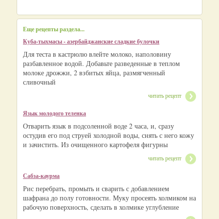
Еще рецепты раздела...
Куба-тыхмасы - азербайджанские сладкие булочки
Для теста в кастрюлю влейте молоко, наполовину
разбавленное водой. Добавьте разведенные в теплом
молоке дрожжи, 2 взбитых яйца, размягченный
сливочный
читать рецепт
Язык молодого теленка
Отварить язык в подсоленной воде 2 часа, и, сразу
остудив его под струей холодной воды, снять с него кожу
и зачистить. Из очищенного картофеля фигурны
читать рецепт
Сабза-каурма
Рис перебрать, промыть и сварить с добавлением
шафрана до полу готовности. Муку просеять холмиком на
рабочую поверхность, сделать в холмике углубление