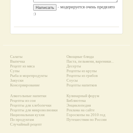
- модерируется очень предвзято
:)
Салаты
Овощные блюда
Выпечка
Паста, пельмени, вареники...
Рецепт из мяса
Десерты
Супы
Рецепты из крупы
Рыба и морепродукты
Рецепты из грибов
Закуски
Соусы
Консервирование
Рецепты напитков
Алкогольные напитки
Кулинарный форум
Рецепты из сои
Библиотека
Рецепты для хлебопечки
Энциклопедия
Рецепты для микроволновки
Реклама на сайте
Национальная кухня
Гороскопы на 2010 год
По продуктам
Путешествия по России
Случайный рецепт