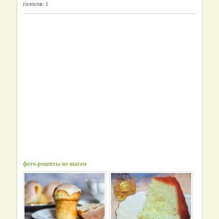
голосов:
1
фото-рецепты по шагам