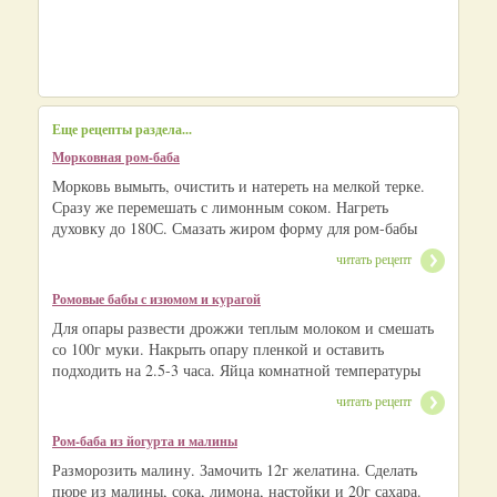
Еще рецепты раздела...
Морковная ром-баба
Морковь вымыть, очистить и натереть на мелкой терке.
Сразу же перемешать с лимонным соком. Нагреть
духовку до 180С. Смазать жиром форму для ром-бабы
читать рецепт
Ромовые бабы с изюмом и курагой
Для опары развести дрожжи теплым молоком и смешать
со 100г муки. Накрыть опару пленкой и оставить
подходить на 2.5-3 часа. Яйца комнатной температуры
читать рецепт
Ром-баба из йогурта и малины
Разморозить малину. Замочить 12г желатина. Сделать
пюре из малины, сока, лимона, настойки и 20г сахара.