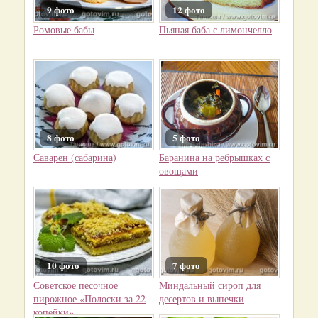
9 фото
12 фото
Ромовые бабы
Пьяная баба с лимончелло
8 фото
5 фото
Саварен (сабарина)
Баранина на ребрышках с
овощами
10 фото
7 фото
Советское песочное
Миндальный сироп для
пирожное «Полоски за 22
десертов и выпечки
копейки»