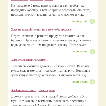
Из черствого батона вынуть мякиш так, чтобы - не
повредить корочку. Свежие грибы перебрать, очистить,
промыть, мелко нарезать, стушить с маслом и луко
читать рецепт
Хлеб из зеленой гречки на рассоле без дрожжей
Перечисленных в рецепте продуктов хватит на две
буханки. Промыть и замочить зеленую гречку. Уровень
воды должен на 1 см покрывать гречку. После замач
читать рецепт
Хлеб дрожжевой с арахисом
Для опары смешать дрожжи, молоко и сахар. Всыпать
муку, соль и молотый поджаренный арахис. Вмесить в
дрожжевую массу до образования мягкого теста. Сд
читать рецепт
Хлеб из молотых отрубей с мукой
Дрожжи развести в 100 г теплой воды, добавить 50 г
муки и тщательно вымесить, после чего поставить в
теплое место на 1/2 часа. Когда опара поднимется,