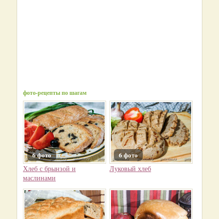
фото-рецепты по шагам
6 фото
6 фото
Хлеб с брынзой и
Луковый хлеб
маслинами