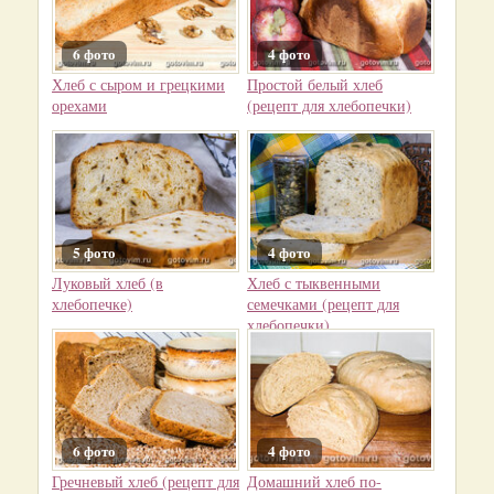
6 фото
4 фото
Хлеб с сыром и грецкими
Простой белый хлеб
орехами
(рецепт для хлебопечки)
5 фото
4 фото
Луковый хлеб (в
Хлеб с тыквенными
хлебопечке)
семечками (рецепт для
хлебопечки)
6 фото
4 фото
Гречневый хлеб (рецепт для
Домашний хлеб по-