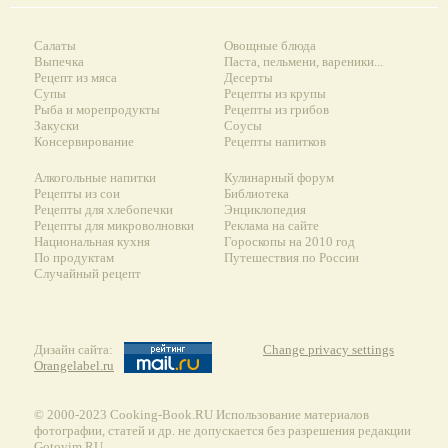
Салаты
Овощные блюда
Выпечка
Паста, пельмени, вареники...
Рецепт из мяса
Десерты
Супы
Рецепты из крупы
Рыба и морепродукты
Рецепты из грибов
Закуски
Соусы
Консервирование
Рецепты напитков
Алкогольные напитки
Кулинарный форум
Рецепты из сои
Библиотека
Рецепты для хлебопечки
Энциклопедия
Рецепты для микроволновки
Реклама на сайте
Национальная кухня
Гороскопы на 2010 год
По продуктам
Путешествия по России
Случайный рецепт
Дизайн сайта:
Change privacy settings
Orangelabel.ru
© 2000-2023 Сooking-Book.RU Использование материалов
фотографии, статей и др. не допускается без разрешения редакции
Gotovim.RU.