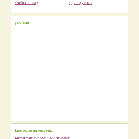
хлебопечки)
французски
реклама
Еще рецепты раздела...
Батон фаршированный грибами