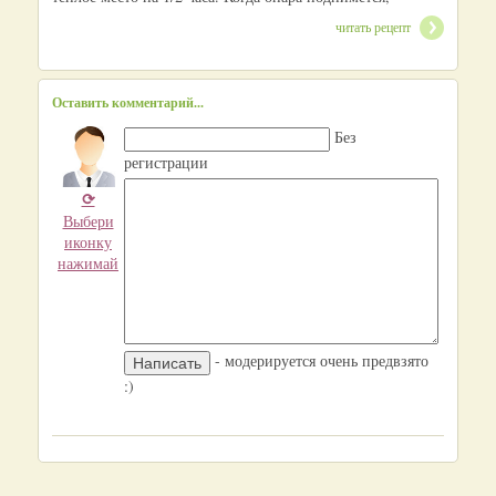
читать рецепт
Оставить комментарий...
Без
регистрации
⟳
Выбери
иконку
нажимай
- модерируется очень предвзято
:)