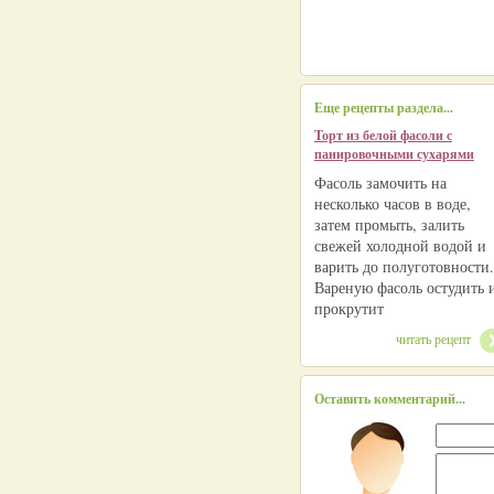
Еще рецепты раздела...
Торт из белой фасоли с
панировочными сухарями
Фасоль замочить на
несколько часов в воде,
затем промыть, залить
свежей холодной водой и
варить до полуготовности.
Вареную фасоль остудить 
прокрутит
читать рецепт
Оставить комментарий...