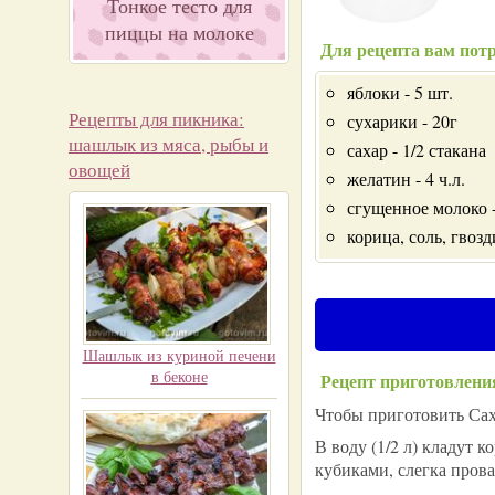
Тонкое тесто для
пиццы на молоке
Для рецепта вам потр
яблоки - 5 шт.
Рецепты для пикника:
сухарики - 20г
шашлык из мяса, рыбы и
сахар - 1/2 стакана
овощей
желатин - 4 ч.л.
сгущенное молоко - 
корица, соль, гвозд
Шашлык из куриной печени
в беконе
Рецепт приготовлени
Чтобы приготовить Сах
В воду (1/2 л) кладут 
кубиками, слегка пров