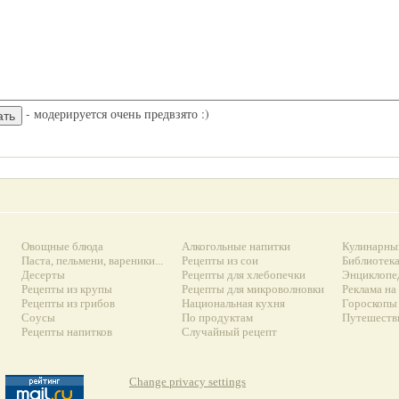
- модерируется очень предвзято :)
Овощные блюда
Алкогольные напитки
Кулинарны
Паста, пельмени, вареники...
Рецепты из сои
Библиотек
Десерты
Рецепты для хлебопечки
Энциклопе
Рецепты из крупы
Рецепты для микроволновки
Реклама на
Рецепты из грибов
Национальная кухня
Гороскопы 
Соусы
По продуктам
Путешеств
Рецепты напитков
Случайный рецепт
Change privacy settings