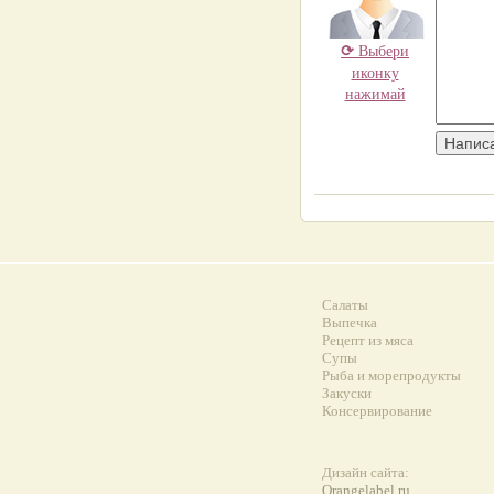
⟳
Выбери
иконку
нажимай
Салаты
Выпечка
Рецепт из мяса
Супы
Рыба и морепродукты
Закуски
Консервирование
Дизайн сайта:
Orangelabel.ru