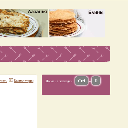
Ctrl
D
ечать
Комментарии
Добавь в закладки
+