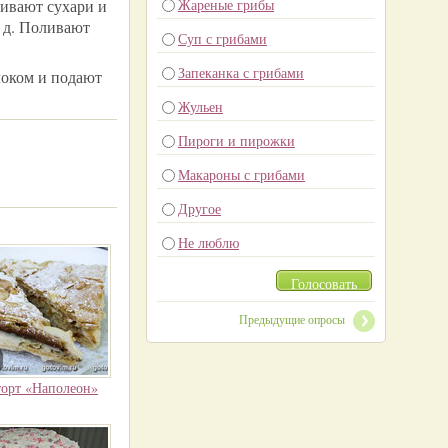
кивают сухари и
Жареные грибы
. д. Поливают
Суп с грибами
Запеканка с грибами
оком и подают
Жульен
Пироги и пирожки
Макароны с грибами
Другое
Не люблю
Голосовать
Предыдущие опросы
орт «Наполеон»