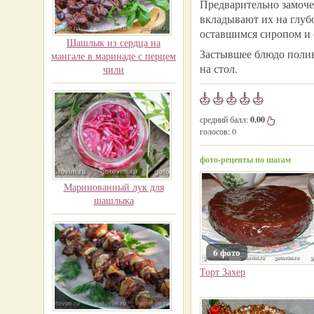
Предварительно замоче
вкладывают их на глубо
оставшимся сиропом и с
Шашлык из сердца на
Застывшее блюдо поли
мангале в маринаде с перцем
на стол.
чили
средний балл:
0.00
голосов:
0
фото-рецепты по шагам
Маринованный лук для
шашлыка
6 фото
Торт Захер