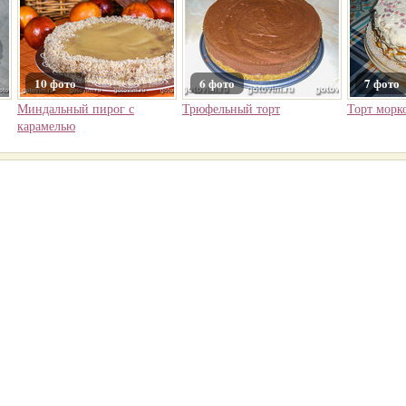
10 фото
6 фото
7 фото
Миндальный пирог с
Трюфельный торт
Торт морк
карамелью