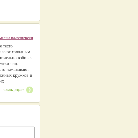
амелью по-венгерски
е тесто
ивают холодным
 отдельно взбивая
елтки яиц.
есто намазывают
мажных кружков и
их
читать рецепт