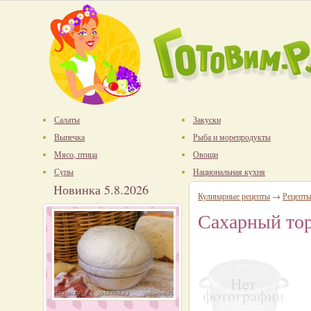
Салаты
Закуски
Выпечка
Рыба и морепродукты
Мясо, птица
Овощи
Супы
Национальная кухня
Новинка 5.8.2026
Кулинарные рецепты
→
Рецепт
Сахарный тор