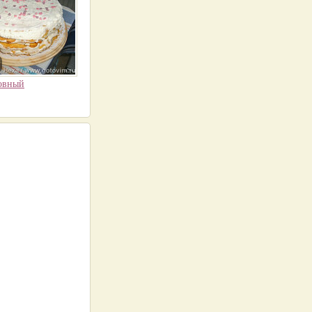
овный