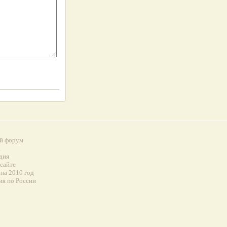
й форум
а
дия
 сайте
на 2010 год
ия по России