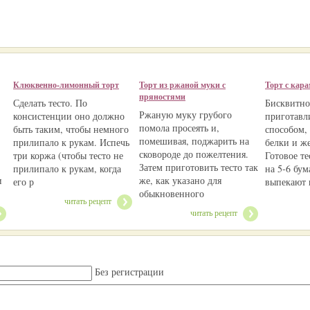
Клюквенно-лимонный торт
Торт из ржаной муки с
Торт с кар
пряностями
Сделать тесто. По
Бисквитно
Ржаную муку грубого
консистенции оно должно
приготавл
помола просеять и,
быть таким, чтобы немного
способом,
помешивая, поджарить на
прилипало к рукам. Испечь
белки и ж
сковороде до пожелтения.
три коржа (чтобы тесто не
Готовое т
Затем приготовить тесто так
прилипало к рукам, когда
на 5-6 бу
и
же, как указано для
его р
выпекают 
обыкновенного
читать рецепт
читать рецепт
Без регистрации