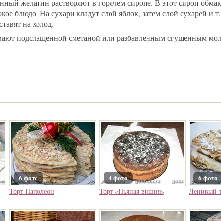
нный желатин растворяют в горячем сиропе. В этот сироп обма
кое блюдо. На сухари кладут слой яблок, затем слой сухарей и т
тавят на холод.
вают подслащенной сметаной или разбавленным сгущенным мол
6 фото
4 фото
6 фото
Торт Наполеон
Торт «Пьяная вишня»
Ленивый т