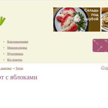
Консервирование
Микроволновка
Мультиварка
Все рецепты
ы выпечки
→
Торты
П
т с яблоками