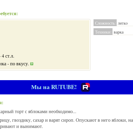
ебуется:
Сложность:
легкo
Техники:
варка
4 ст.л.
ика - по вкусу.
Мы на RUTUBE!
я:
арный торт с яблоками необходимо...
корицу, гвоздику, сахар и варят сироп. Опускают в него яблоки, 
аривают и вынимают.