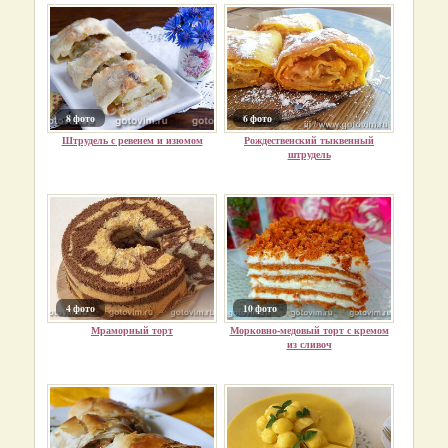
8 фото
6 фото
Штрудель с ревенем и изюмом
Рождественский тыквенный
штрудель
4 фото
10 фото
Мраморный торт
Морковно-медовый торт с кремом
из сливоч