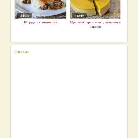
8 фото
4 фото
Штрудель с лисичками
Муссовый торт с манго, лимоном и
кокосов
реклама