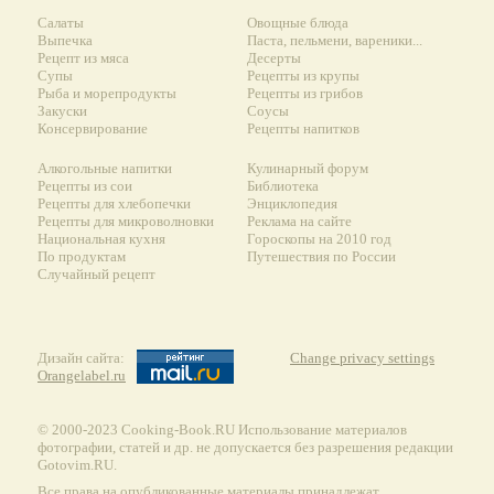
Салаты
Овощные блюда
Выпечка
Паста, пельмени, вареники...
Рецепт из мяса
Десерты
Супы
Рецепты из крупы
Рыба и морепродукты
Рецепты из грибов
Закуски
Соусы
Консервирование
Рецепты напитков
Алкогольные напитки
Кулинарный форум
Рецепты из сои
Библиотека
Рецепты для хлебопечки
Энциклопедия
Рецепты для микроволновки
Реклама на сайте
Национальная кухня
Гороскопы на 2010 год
По продуктам
Путешествия по России
Случайный рецепт
Дизайн сайта:
Change privacy settings
Orangelabel.ru
© 2000-2023 Сooking-Book.RU Использование материалов
фотографии, статей и др. не допускается без разрешения редакции
Gotovim.RU.
Все права на опубликованные материалы принадлежат