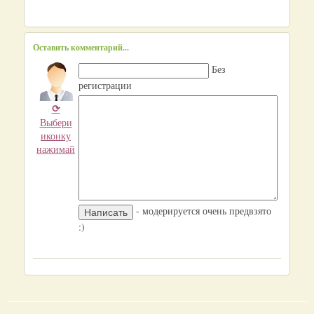
Оставить комментарий...
Без
регистрации
⟳
Выбери
иконку
нажимай
- модерируется очень предвзято
:)