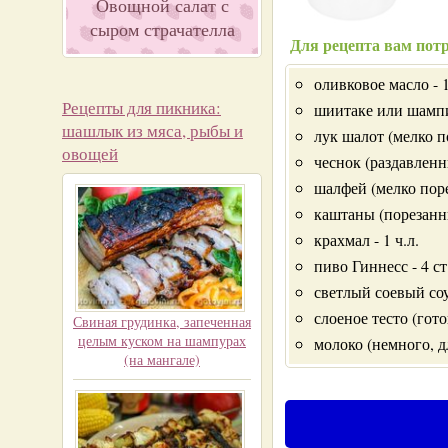
Овощной салат с
сыром страчателла
Для рецепта вам потр
оливковое масло - 1
Рецепты для пикника:
шиитаке или шампи
шашлык из мяса, рыбы и
лук шалот (мелко п
овощей
чеснок (раздавленн
шалфей (мелко поре
каштаны (порезанн
крахмал - 1 ч.л.
пиво Гиннесс - 4 ст
светлый соевый соус
слоеное тесто (гото
Свиная грудинка, запеченная
целым куском на шампурах
молоко (немного, д
(на мангале)