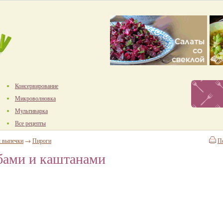
Консервирование
Микроволновка
Мультиварка
Все рецепты
ы выпечки
→
Пироги
П
бами и каштанами