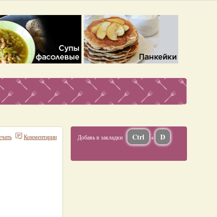
Ctrl
D
ечать
Комментарии
Добавь в закладки
+