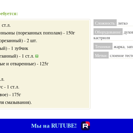
ебуется:
Сложность:
легкo
 ст.л.
Оборудование:
духов
ньоны (порезанных пополам) - 150г
кастрюля
орезанный) - 2 шт.
Техники:
жарка, зап
ый) - 1 зубчик
занный) - 1 ст.л.
Метки:
слоеное тест
ые и отваренные) - 125г
.л.
 - 1 ст.л.
вое) - 175г
ля смазывания).
Мы на RUTUBE!