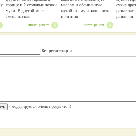
ку
корицу и 2 столовые ложки
маслом и обсыпанную
сухие дро
муки. В другой миске
мукой форму и заполнить
размешать
смешать соль
приготов
разошлис
читать рецепт
читать рецепт
Без регистрации
- модерируется очень предвзято :)