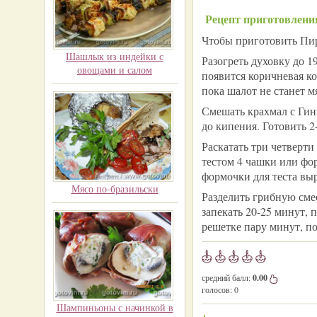
Рецепт приготовлени
Чтобы приготовить Пир
Шашлык из индейки с
Разогреть духовку до 1
овощами и салом
появится коричневая ко
пока шалот не станет 
Смешать крахмал с Гин
до кипения. Готовить 2
Раскатать три четверти
тестом 4 чашки или фор
формочки для теста выр
Мясо по-бразильски
Разделить грибную сме
запекать 20-25 минут, 
решетке пару минут, по
средний балл:
0.00
голосов:
0
Шампиньоны с начинкой в