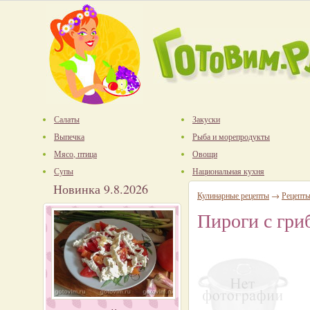
Салаты
Закуски
Выпечка
Рыба и морепродукты
Мясо, птица
Овощи
Супы
Национальная кухня
Новинка 9.8.2026
Кулинарные рецепты
→
Рецепт
Пироги с гри