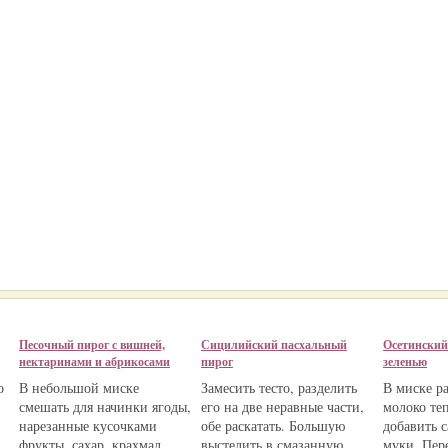
Песочный пирог с вишней,
Сицилийский пасхальный
Осетинский 
нектаринами и абрикосами
пирог
зеленью
о
В небольшой миске
Замесить тесто, разделить
В миске ра
смешать для начинки ягоды,
его на две неравные части,
молоко те
нарезанные кусочками
обе раскатать. Большую
добавить с
фрукты, сахар, крахмал,
выстелить в смазанную
муки. Пер