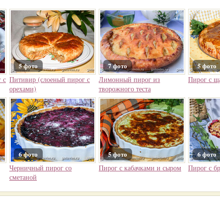
5 фото
7 фото
5 фото
 с
Питивир (слоеный пирог с
Лимонный пирог из
Пирог с щ
орехами)
творожного теста
6 фото
5 фото
6 фото
Черничный пирог со
Пирог с кабачками и сыром
Пирог с б
сметаной