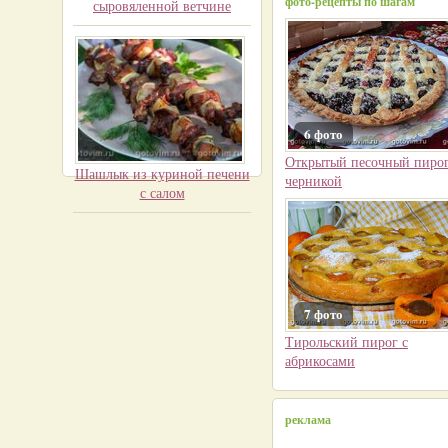
фото-рецепты по шагам
сыровяленной ветчине
6 фото
Открытый песочный пирог
Шашлык из куриной печени
черникой
с салом
7 фото
Тирольский пирог с
абрикосами
реклама