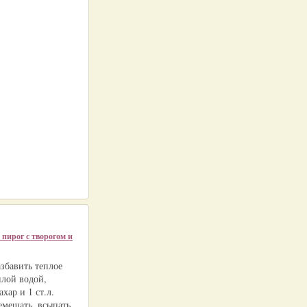
пирог с творогом и
збавить теплое
плой водой,
ахар и 1 ст.л.
емешать, всыпать