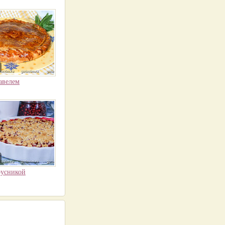
авелем
русникой