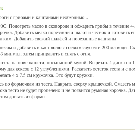
я:
оги с грибами и каштанами необходимо...
90С. Подогреть масло в сковороде и обжарить грибы в течение 4-
рочка. Добавить мелко порезанный шалот и чеснок и готовить е
мягким. Добавить свежий шалфей и порезанные каштаны.
несом и добавить в кастрюлю с соевым соусом и 200 мл воды. С
-3 минуты, затем приправить и снять с огня.
 теста на поверхности, посыпанной мукой. Вырезать 4 диска по 
му для кексов с 12 углублениями. Раскатать остаток теста и с 
езать 4 х 7.5 см кружочка. Это будут кружки.
сь по формочкам из теста. Накрыть сверху крышечкой. Смазать 
пока тесто не будет пропечено и не появится румяная корочка. Да
том достать из формы.