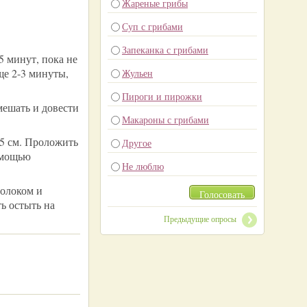
Жареные грибы
Суп с грибами
Запеканка с грибами
5 минут, пока не
ще 2-3 минуты,
Жульен
Пироги и пирожки
мешать и довести
Макароны с грибами
15 см. Проложить
Другое
помощью
Не люблю
молоком и
Голосовать
ть остыть на
Предыдущие опросы