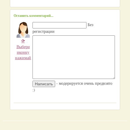
Оставить комментарий...
Без
регистрации
⟳
Выбери
иконку
нажимай
- модерируется очень предвзято
:)