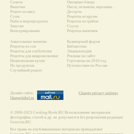
Салаты
Овощные блюда
Выпечка
Паста, пельмени, вареники...
Рецепт из мяса
Десерты
Супы
Рецепты из крупы
Рыба и морепродукты
Рецепты из грибов
Закуски
Соусы
Консервирование
Рецепты напитков
Алкогольные напитки
Кулинарный форум
Рецепты из сои
Библиотека
Рецепты для хлебопечки
Энциклопедия
Рецепты для микроволновки
Реклама на сайте
Национальная кухня
Гороскопы на 2010 год
По продуктам
Путешествия по России
Случайный рецепт
Дизайн сайта:
Change privacy settings
Orangelabel.ru
© 2000-2023 Сooking-Book.RU Использование материалов
фотографии, статей и др. не допускается без разрешения редакции
Gotovim.RU.
Все права на опубликованные материалы принадлежат
Gotovim.RU, за исключением авторских материалов и перепечаток