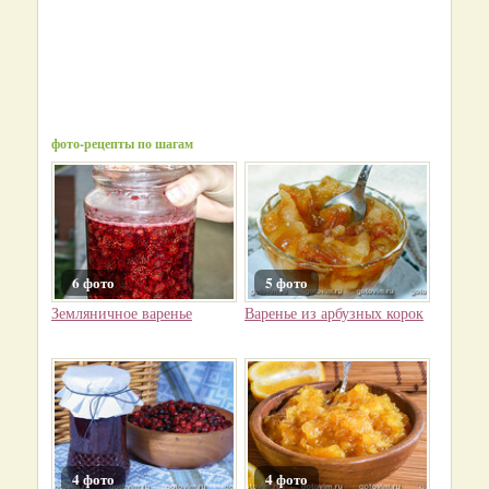
фото-рецепты по шагам
6 фото
5 фото
Земляничное варенье
Варенье из арбузных корок
4 фото
4 фото