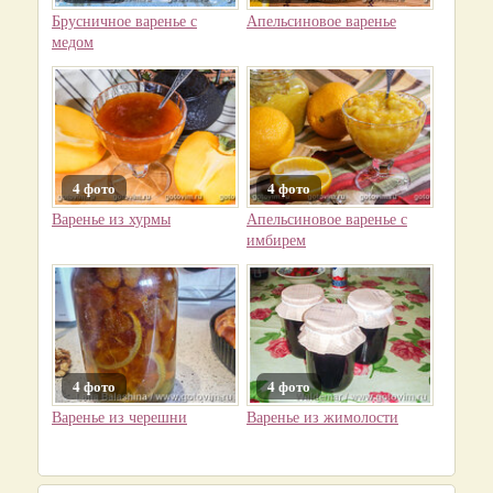
Брусничное варенье с
Апельсиновое варенье
медом
4 фото
4 фото
Варенье из хурмы
Апельсиновое варенье с
имбирем
4 фото
4 фото
Варенье из черешни
Варенье из жимолости