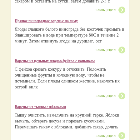
сахаром и оставить на сутки, затем добавить 2-3 с
читать рецепт
Пряное виноградное варенье на зиму
Ягоды сладкого белого винограда без косточек промыть и
бланшировать в воде при температуре 80С в течение 2
минут. Затем откинуть ягоды на дуршлаг, ост
читать рецепт
Варенье из цельных плодов фейхоа с коньяком
С фейхоа срезать кожуру и отложить. Положить
очищенные фрукты в холодную воду, чтобы не
потемнели. Если плоды слишком жесткие, наколоть их
острой вилк
читать рецепт
Варенье из тыквы с яблоками
Тыкву очистить, измельчить на крупной терке. Яблоки
вымыть, обтереть досуха и порезать кусочками.
Перемешать тыкву с яблоками, добавить сахар, долить
читать рецепт