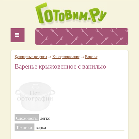
Кулинарные рецепты
→
Консервирование
→
Варенье
Варенье крыжовенное с ванилью
Сложность:
легкo
Техники:
варка