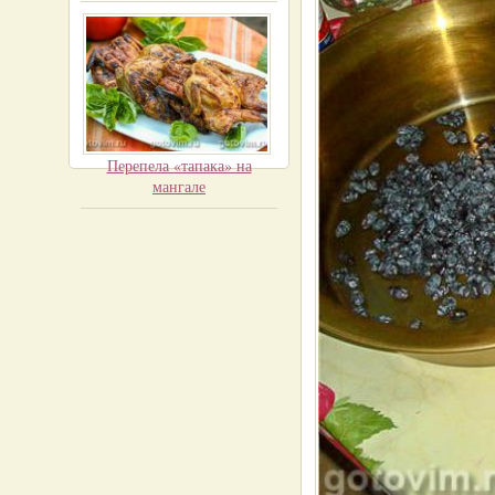
Перепела «тапака» на
мангале