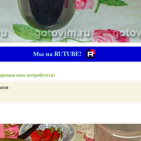
Мы на RUTUBE!
аренья вам потребуется:
анов