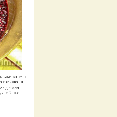
ром закипятим и
о готовности,
ька должна
ухие банки,