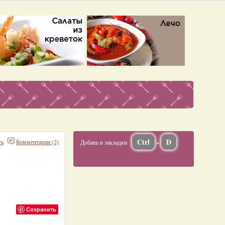
Ctrl
D
ть
Комментарии (2)
Добавь в закладки
+
Сохранить