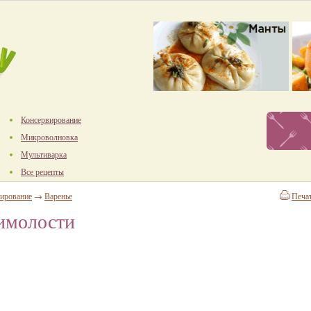
Консервирование
Микроволновка
Мультиварка
Все рецепты
ирование
→
Варенье
Печа
имолости