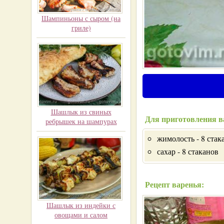
Шампиньоны с сыром (на
гриле)
Шашлык из свиных
Для приготовления в
ребрышек на шампурах
жимолость - 8 стак
сахар - 8 стаканов
Рецепт варенья:
Шашлык из индейки с
овощами и салом