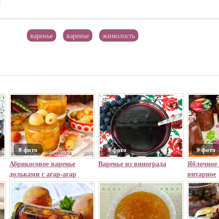
варенье
варенье
жимолость
8 фото
8 фото
9 фото
Абрикосовое варенье
Варенье из винограда
Яблочное 
дольками с агар-агар
янтарное