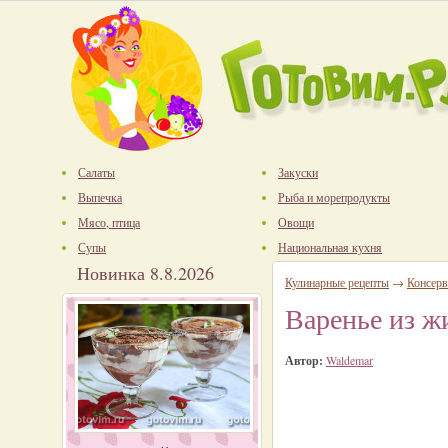
Салаты
Закуски
Выпечка
Рыба и морепродукты
Мясо, птица
Овощи
Супы
Национальная кухня
Новинка 8.8.2026
Кулинарные рецепты
→
Консерв
Варенье из ж
Автор:
Waldemar