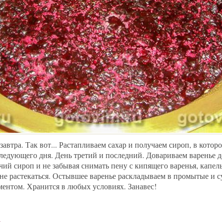
 завтра. Так вот... Растапливаем сахар и получаем сироп, в кото
ледующего дня. День третий и последний. Довариваем варенье д
чий сироп и не забывая снимать пену с кипящего варенья, капел
не растекаться. Остывшее варенье раскладываем в промытые и с
ментом. Хранится в любых условиях. Занавес!
е