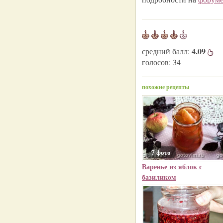
4.09
средний балл:
голосов:
34
похожие рецепты
7 фото
Варенье из яблок с
базиликом