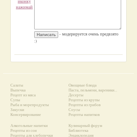
иконку
нажимай
- модерируется очень предвзято
:)
Салаты
Овощные блюда
Выпечка
Паста, пельмени, вареники...
Рецепт из мяса
Десерты
Супы
Рецепты из крупы
Рыба и морепродукты
Рецепты из грибов
Закуски
Соусы
Консервирование
Рецепты напитков
Алкогольные напитки
Кулинарный форум
Рецепты из сои
Библиотека
Рецепты для хлебопечки
Энциклопедия