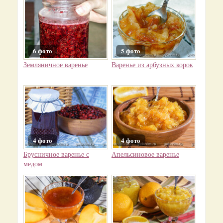
6 фото
5 фото
Земляничное варенье
Варенье из арбузных корок
4 фото
4 фото
Брусничное варенье с
Апельсиновое варенье
медом