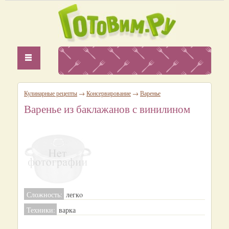
Кулинарные рецепты
→
Консервирование
→
Варенье
Варенье из баклажанов с винилином
Сложность:
легкo
Техники:
варка