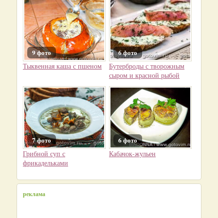
9 фото
6 фото
Тыквенная каша с пшеном
Бутерброды с творожным
сыром и красной рыбой
7 фото
6 фото
Грибной суп с
Кабачок-жульен
фрикадельками
реклама