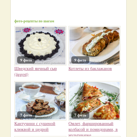
фото-рецепты по шагам
9 фото
9 фото
Шведский яичный сыр
Котлеты из баклажанов
(äggost)
7 фото
7 фото
Кантучини с сушеной
Омлет, фаршированный
клюквой и цедрой
колбасой и помидорами, в
мультиварке