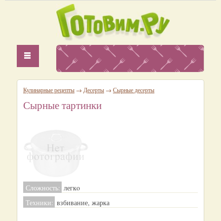
Кулинарные рецепты
→
Десерты
→
Сырные десерты
Сырные тартинки
Сложность:
легкo
Техники:
взбивание, жарка