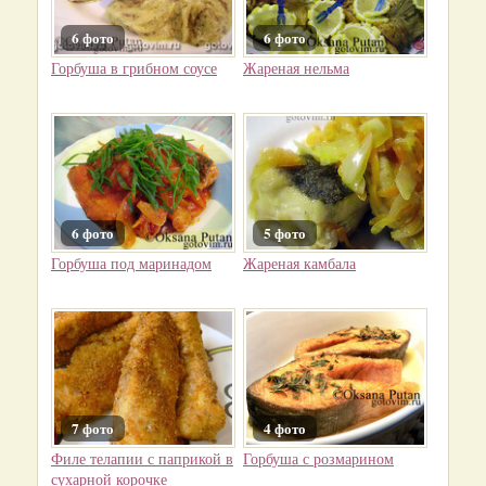
6 фото
6 фото
Горбуша в грибном соусе
Жареная нельма
6 фото
5 фото
Горбуша под маринадом
Жареная камбала
7 фото
4 фото
Филе телапии с паприкой в
Горбуша с розмарином
сухарной корочке