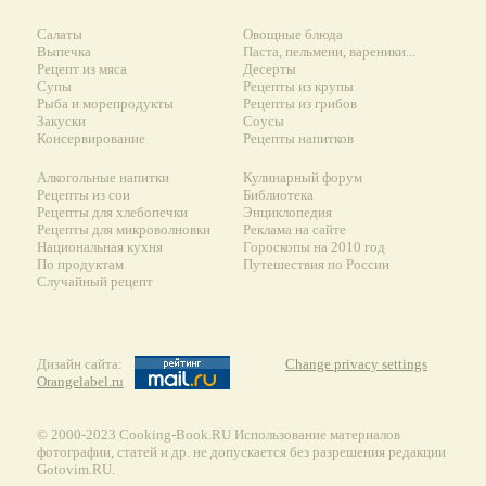
Салаты
Овощные блюда
Выпечка
Паста, пельмени, вареники...
Рецепт из мяса
Десерты
Супы
Рецепты из крупы
Рыба и морепродукты
Рецепты из грибов
Закуски
Соусы
Консервирование
Рецепты напитков
Алкогольные напитки
Кулинарный форум
Рецепты из сои
Библиотека
Рецепты для хлебопечки
Энциклопедия
Рецепты для микроволновки
Реклама на сайте
Национальная кухня
Гороскопы на 2010 год
По продуктам
Путешествия по России
Случайный рецепт
Дизайн сайта:
Change privacy settings
Orangelabel.ru
© 2000-2023 Сooking-Book.RU Использование материалов
фотографии, статей и др. не допускается без разрешения редакции
Gotovim.RU.