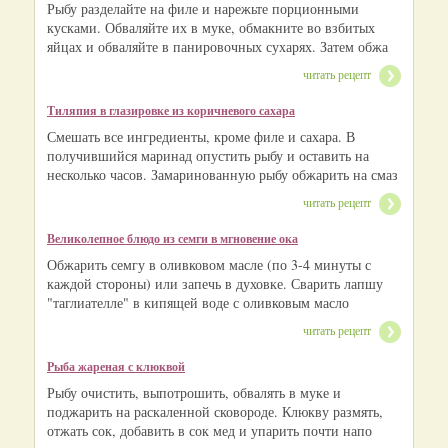
Рыбу разделайте на филе и нарежьте порционными
кусками. Обваляйте их в муке, обмакните во взбитых
яйцах и обваляйте в панировочных сухарях. Затем обжа
читать рецепт
Тиляпия в глазировке из коричневого сахара
Смешать все ингредиенты, кроме филе и сахара. В
получившийся маринад опустить рыбу и оставить на
несколько часов. Замаринованную рыбу обжарить на смаз
читать рецепт
Великолепное блюдо из семги в мгновение ока
Обжарить семгу в оливковом масле (по 3-4 минуты с
каждой стороны) или запечь в духовке. Сварить лапшу
"таглиателле" в кипящей воде с оливковым масло
читать рецепт
Рыба жареная с клюквой
Рыбу очистить, выпотрошить, обвалять в муке и
поджарить на раскаленной сковороде. Клюкву размять,
отжать сок, добавить в сок мед и упарить почти напо