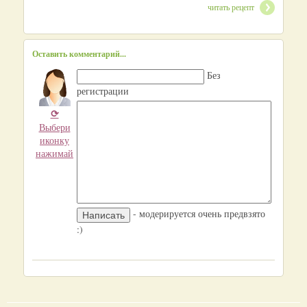
читать рецепт
Оставить комментарий...
Без
регистрации
⟳
Выбери
иконку
нажимай
- модерируется очень предвзято
:)