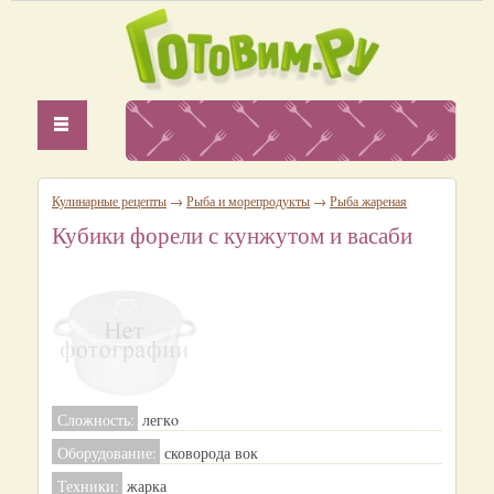
Кулинарные рецепты
→
Рыба и морепродукты
→
Рыба жареная
Кубики форели с кунжутом и васаби
Сложность:
легкo
Оборудование:
сковорода вок
Техники:
жарка