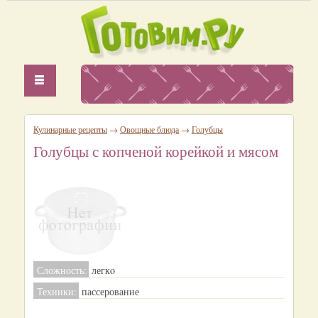
Кулинарные рецепты
→
Овощные блюда
→
Голубцы
Голубцы с копченой корейкой и мясом
Сложность:
легкo
Техники:
пассерование