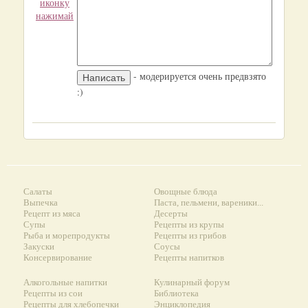
иконку
нажимай
- модерируется очень предвзято
:)
Салаты
Овощные блюда
Выпечка
Паста, пельмени, вареники...
Рецепт из мяса
Десерты
Супы
Рецепты из крупы
Рыба и морепродукты
Рецепты из грибов
Закуски
Соусы
Консервирование
Рецепты напитков
Алкогольные напитки
Кулинарный форум
Рецепты из сои
Библиотека
Рецепты для хлебопечки
Энциклопедия