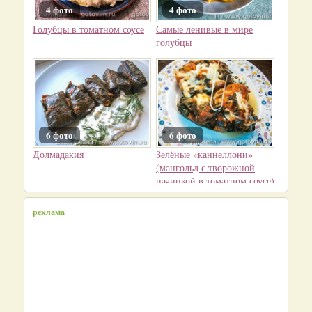
4 фото
4 фото
Голубцы в томатном соусе
Самые ленивые в мире
голубцы
6 фото
6 фото
Долмадакия
Зелёные «каннеллони»
(мангольд с творожной
начинкой в томатном соусе)
реклама