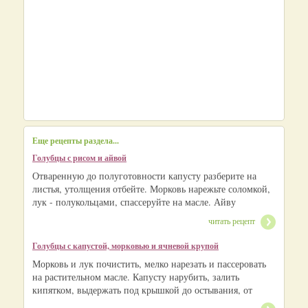
Еще рецепты раздела...
Голубцы с рисом и айвой
Отваренную до полуготовности капусту разберите на
листья, утолщения отбейте. Морковь нарежьте соломкой,
лук - полукольцами, спассеруйте на масле. Айву
читать рецепт
Голубцы с капустой, морковью и ячневой крупой
Морковь и лук почистить, мелко нарезать и пассеровать
на растительном масле. Капусту нарубить, залить
кипятком, выдержать под крышкой до остывания, от