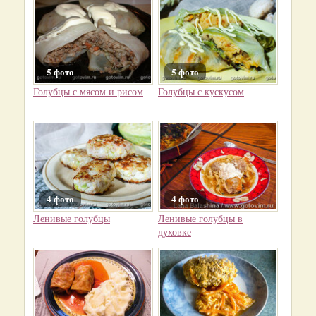
5 фото
5 фото
Голубцы с мясом и рисом
Голубцы с кускусом
4 фото
4 фото
Ленивые голубцы
Ленивые голубцы в
духовке