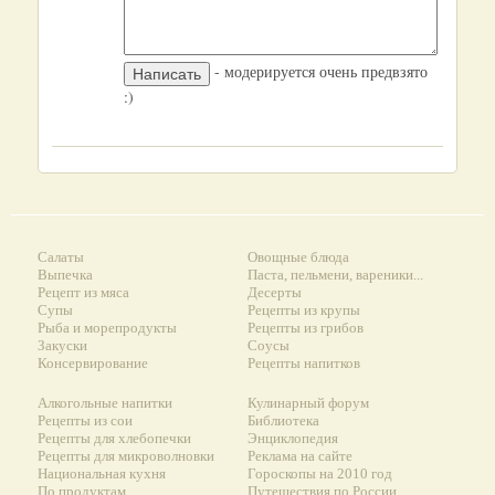
- модерируется очень предвзято
:)
Салаты
Овощные блюда
Выпечка
Паста, пельмени, вареники...
Рецепт из мяса
Десерты
Супы
Рецепты из крупы
Рыба и морепродукты
Рецепты из грибов
Закуски
Соусы
Консервирование
Рецепты напитков
Алкогольные напитки
Кулинарный форум
Рецепты из сои
Библиотека
Рецепты для хлебопечки
Энциклопедия
Рецепты для микроволновки
Реклама на сайте
Национальная кухня
Гороскопы на 2010 год
По продуктам
Путешествия по России