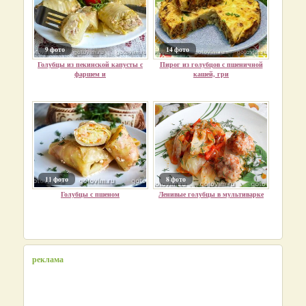
9 фото
14 фото
Голубцы из пекинской капусты с
Пирог из голубцов с пшеничной
фаршем и
кашей, гри
11 фото
8 фото
Голубцы с пшеном
Ленивые голубцы в мультиварке
реклама