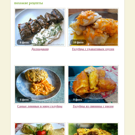
похожие рецепты
6 фото
10 фото
Долмадакия
Голубцы с гранатовым соусом
4 фото
9 фото
Самые ленивые в мире голубцы
Голубцы из свинины с рисом