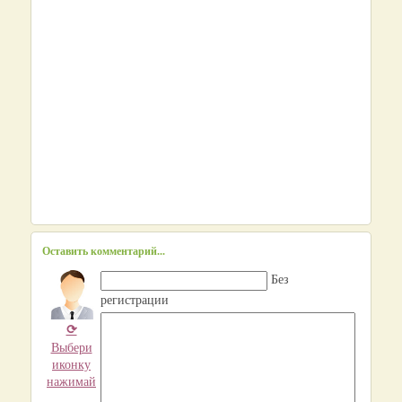
Оставить комментарий...
Без
регистрации
⟳
Выбери
иконку
нажимай