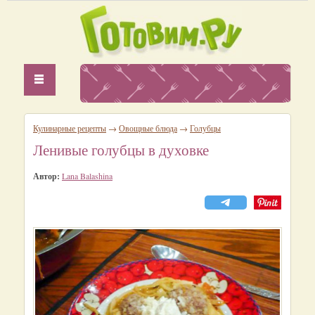
Кулинарные рецепты
→
Овощные блюда
→
Голубцы
Ленивые голубцы в духовке
Автор:
Lana Balashina